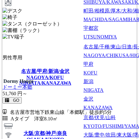
SHIBUYA/KAWASAKI/
町田/相模原/厚木/大和/
MACHIDA/SAGAMIHAR
宇都宮
UTSUNOMIYA
名古屋/千種/東山/日進/
NAGOYA/CHIKUSA/HI
男性専用
甲府
名古屋/甲府/新潟/金沢
KOFU
NAGOYA/KOFU
Dormy Hongo
新潟
NIIGATA/KANAZAWA
ドーミー本郷
NIIGATA
51,760
円～
金沢
GO
KANAZAWA
名古屋市営地下鉄東山線「本郷駅」徒歩約5分
京都/伏見/山科
Aタイプ 洋室8.10㎡
KYOTO/FUSHIMI/YAM
大阪/京都/神戸/奈良
大阪/豊中/吹田/東大阪/堺