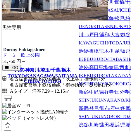
江戸川/葛西/市川/船橋/
EDOGAWA/KASAI/ICHI
上野/北千住/葛飾/松戸/柏
UENO/KITASENJU/KAT
男性専用
川口/戸田/浦和/大宮/越谷
KAWAGUCHI/TODA/UR
Dormy Fukiage-koen
池袋/板橋/志木/川越/坂戸
ドーミー吹上公園
IKEBUKURO/ITABASHI
51,760
円～
池袋/高田馬場/練馬/西東
GO
東京/神奈川/埼玉/千葉/栃木
IKEBUKURO/TAKADA
TOKYO/KANAGAWA/SAITAMA
名古屋市営地下鉄桜通線「吹上駅」徒歩約7分
CHIBA/TOCHIGI
NISHITOKYO/TOKORO
名古屋市営地下鉄桜通線「御器所駅」徒歩約11分
Aタイプ 洋室7.29～12.15㎡
新宿/中野/吉祥寺/国分寺
SHINJUKU/NAKANO/KI
新宿/登戸/調布/府中/多摩
SHINJUKU/NOBORITO/
渋谷/川崎/蒲田/横浜/戸塚