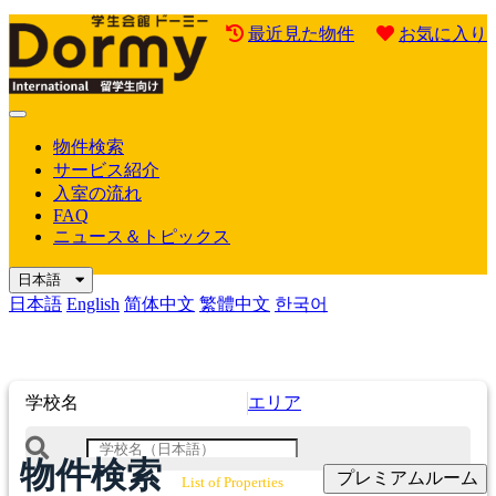
最近見た物件
お気に入り
Mobile
Menu
物件検索
サービス紹介
入室の流れ
FAQ
ニュース＆トピックス
日本語
日本語
English
简体中文
繁體中文
한국어
学校名
エリア
物件検索
プレミアムルーム
List of Properties