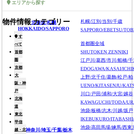
エリアから探す
物件情報 カテゴリー
札幌/江別/当別/千歳
北海道/札幌
HOKKAIDO/SAPPORO
SAPPORO/EBETSU/TOB
す
首都圏全域
べて
SHUTOKEN ZENNIKI
首都
圏
江戸川/葛西/市川/船橋/
京都
EDOGAWA/KASAI/ICHI
大
上野/北千住/葛飾/松戸/柏
阪・神
UENO/KITASENJU/KAT
戸
川口/戸田/浦和/大宮/越谷
北海
KAWAGUCHI/TODA/UR
道
池袋/板橋/志木/川越/坂戸
東北
IKEBUKURO/ITABASHI
甲信
池袋/高田馬場/練馬/西東
越・北
東京/神奈川/埼玉/千葉/栃木