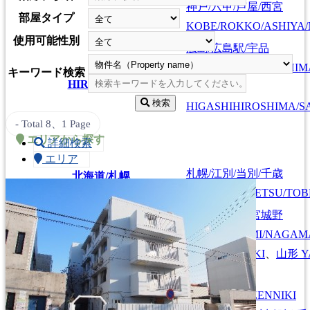
神戸/六甲/芦屋/西宮
部屋タイプ
KOBE/ROKKO/ASHIYA/
使用可能性別
広島/広島駅/宇品
HIROSHIMA/HIROSHIMA
広島
キーワード検索
HIROSHIMA
東広島/西条
検索
HIGASHIHIROSHIMA/SA
Total 8
、1 Page
エリアから探す
詳細検索
エリア
札幌/江別/当別/千歳
北海道/札幌
HOKKAIDO/SAPPORO
SAPPORO/EBETSU/TOB
仙台/泉/長町/宮城野
仙台/青森/山形
SENDAI/IZUMI/NAGAM
SENDAI/AOMORI/YAMAGATA
弘前
HIROSAKI
、
山形
Y
首都圏全域
SHUTOKEN ZENNIKI