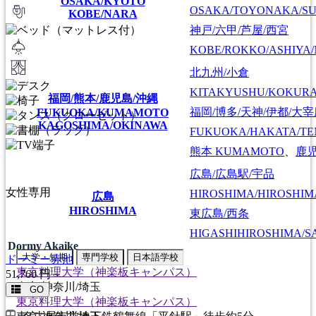
OSAKA/KYOTO
OSAKA/TOYONAKA/SU
KOBE/NARA
神戸/六甲/芦屋/西宮
KOBE/ROKKO/ASHIYA/
北九州/小倉
KITAKYUSHU/KOKUR
福岡/熊本/鹿児島/沖縄
福岡/博多/天神/伊都/大
FUKUOKA/KUMAMOTO
KAGOSHIMA/OKINAWA
FUKUOKA/HAKATA/TEN
熊本
KUMAMOTO
、
鹿
広島/広島駅/宇品
女性専用
HIROSHIMA/HIROSHIMA
広島
HIROSHIMA
東広島/西条
HIGASHIHIROSHIMA/SA
Dormy Akaike
大学・短期
専門学校
日本語学校
ドーミー赤池
東京料理大学（神楽板キャンパス）
51,760
円～
東京/神奈川/埼玉
GO
東京料理大学（神楽板キャンパス）