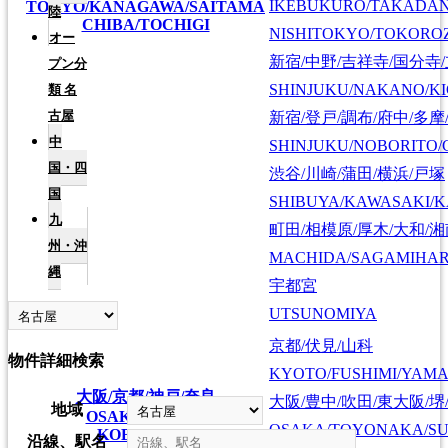
IKEBUKURO/TAKADA
TOKYO/KANAGAWA/SAITAMA
陸
CHIBA/TOCHIGI
NISHITOKYO/TOKORO
オー
新宿/中野/吉祥寺/国分寺
プン分
SHINJUKU/NAKANO/KI
類
名
古屋
新宿/登戸/調布/府中/多摩
中
SHINJUKU/NOBORITO/
国・四
渋谷/川崎/蒲田/横浜/戸塚
国
SHIBUYA/KAWASAKI/
九
町田/相模原/厚木/大和/
州・沖
MACHIDA/SAGAMIHAR
縄
宇都宮
UTSUNOMIYA
京都/伏見/山科
物件詳細検索
KYOTO/FUSHIMI/YAM
大阪/京都/神戸/奈良
大阪/豊中/吹田/東大阪/堺
地域
OSAKA/KYOTO
OSAKA/TOYONAKA/SU
KOBE/NARA
沿線、駅名