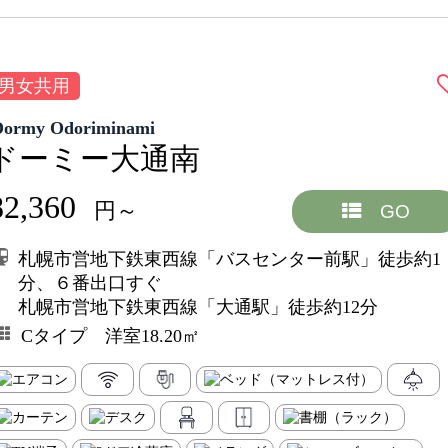
男女共用
Dormy Odoriminami
ドーミー大通南
82,360
円～
GO
札幌市営地下鉄東西線「バスセンター前駅」徒歩約1
分、６番出口すぐ
札幌市営地下鉄東西線「大通駅」徒歩約12分
Cタイプ 洋室18.20㎡