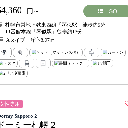
64,360
円～
GO
札幌市営地下鉄東西線「琴似駅」徒歩約5分
JR函館本線「琴似駅」徒歩約13分
Aタイプ 洋室8.97㎡
女性専用
Dormy Sapporo 2
ドーミー札幌２