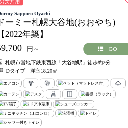
男女共用
Dormy Sapporo Oyachi
ドーミー札幌大谷地(おおやち)
【2022年築】
59,700
円～
GO
札幌市営地下鉄東西線「大谷地駅」徒歩約2分
Dタイプ 洋室18.20㎡