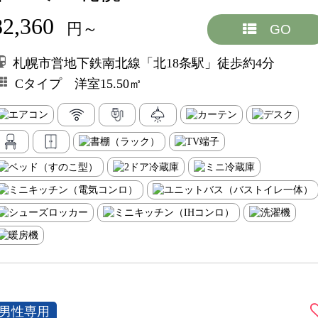
82,360
円～
GO
札幌市営地下鉄南北線「北18条駅」徒歩約4分
Cタイプ 洋室15.50㎡
男性専用