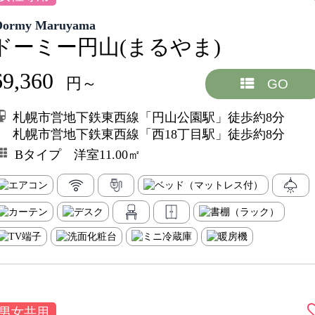
Dormy Maruyama
ドーミー円山(まるやま)
69,360
円～
GO
札幌市営地下鉄東西線「円山公園駅」徒歩約8分
札幌市営地下鉄東西線「西18丁目駅」徒歩約8分
Bタイプ 洋室11.00㎡
男女共用