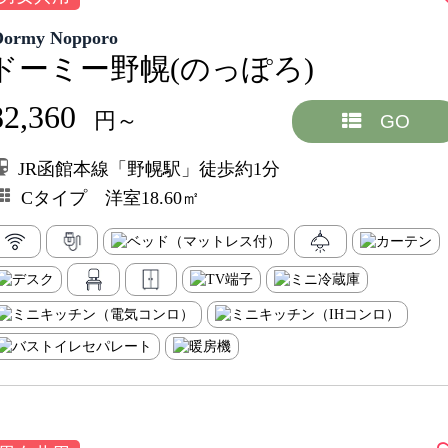
Dormy Nopporo
ドーミー野幌(のっぽろ)
82,360
円～
GO
JR函館本線「野幌駅」徒歩約1分
Cタイプ 洋室18.60㎡