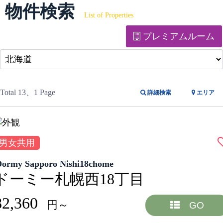
物件検索
List of Properties
プレミアムルーム
Total 13
、1 Page
詳細検索
エリア
男女共用
Dormy Sapporo Nishi18chome
ドーミー札幌西18丁目
82,360
円～
GO