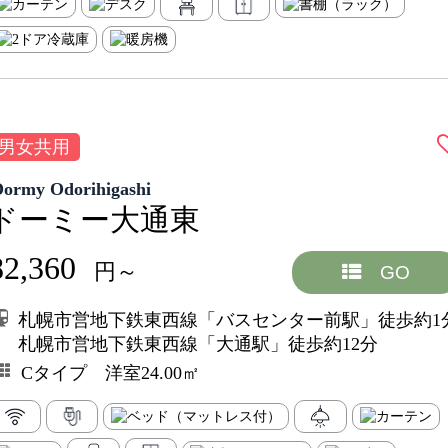
男女共用
Dormy Odorihigashi
ドーミー大通東
82,360
円～
GO
札幌市営地下鉄東西線「バスセンター前駅」徒歩約1
札幌市営地下鉄東西線「大通駅」徒歩約12分
Cタイプ 洋室24.00㎡