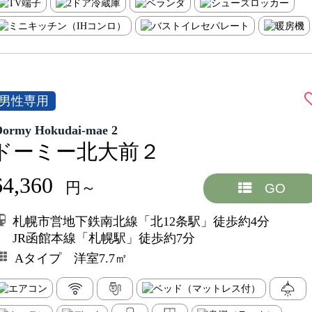
男性専用
Dormy Hokudai-mae 2
ドーミー北大前２
64,360
円～
GO
札幌市営地下鉄南北線「北12条駅」徒歩約4分
JR函館本線「札幌駅」徒歩約7分
Aタイプ 洋室7.7㎡