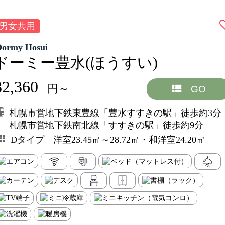
男女共用
Dormy Hosui
ドーミー豊水(ほうすい)
82,360
円～
GO
札幌市営地下鉄東豊線「豊水すすきの駅」徒歩約3分
札幌市営地下鉄南北線「すすきの駅」徒歩約9分
Dタイプ 洋室23.45㎡～28.72㎡・和洋室24.20㎡