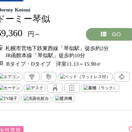
Dormy Kotoni
ドーミー琴似
69,360
円～
GO
札幌市営地下鉄東西線「琴似駅」徒歩約2分
JR函館本線「琴似駅」徒歩約10分
Bタイプ・Dタイプ 洋室11.13～15.90㎡
女性専用