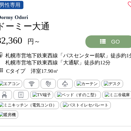
男性専用
Dormy Odori
ドーミー大通
82,360
円～
GO
札幌市営地下鉄東西線「バスセンター前駅」徒歩約1
札幌市営地下鉄東西線「大通駅」徒歩約12分
Cタイプ 洋室17.90㎡