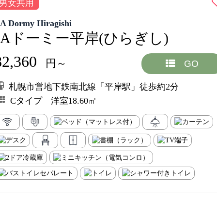
男女共用
JA Dormy Hiragishi
JAドーミー平岸(ひらぎし)
82,360
円～
GO
札幌市営地下鉄南北線「平岸駅」徒歩約2分
Cタイプ 洋室18.60㎡