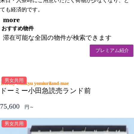
来日・入寮時にご用意いただく荷物が少なくなり、と
ても経済的です。
more
おすすめ物件
滞在可能な全国の物件が検索できます
プレミアム紹介
男女共用
Dormy Odakyu yomiuriland-mae
ドーミー小田急読売ランド前
75,600
円～
男女共用