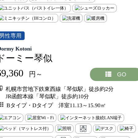
男性専用
Dormy Kotoni
ドーミー琴似
69,360
円～
GO
札幌市営地下鉄東西線「琴似駅」徒歩約2分
JR函館本線「琴似駅」徒歩約10分
Bタイプ・Dタイプ 洋室11.13～15.90㎡