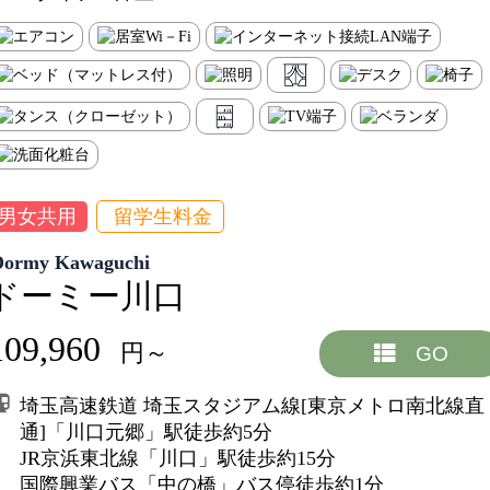
男女共用
留学生料金
Dormy Kawaguchi
ドーミー川口
109,960
円～
GO
埼玉高速鉄道 埼玉スタジアム線[東京メトロ南北線直
通]「川口元郷」駅徒歩約5分
JR京浜東北線「川口」駅徒歩約15分
国際興業バス「中の橋」バス停徒歩約1分