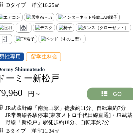
Dタイプ 洋室16.25㎡
男性専用
留学生料金
Dormy Shinmatsudo
ドーミー新松戸
79,960
円～
GO
JR武蔵野線「南流山駅」徒歩約11分、自転車約7分
JR常磐線各駅停車[東京メトロ千代田線直通]・JR武蔵
野線「新松戸」駅徒歩約18分、自転車約7分
Bタイプ 洋室11.34㎡