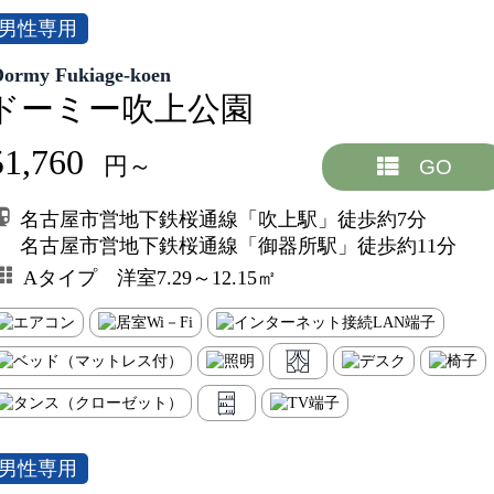
男性専用
Dormy Fukiage-koen
ドーミー吹上公園
51,760
円～
GO
名古屋市営地下鉄桜通線「吹上駅」徒歩約7分
名古屋市営地下鉄桜通線「御器所駅」徒歩約11分
Aタイプ 洋室7.29～12.15㎡
男性専用