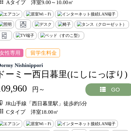
Aタイプ 洋室9.00～10.00㎡
女性専用
留学生料金
Dormy Nishinippori
ドーミー西日暮里(にしにっぽり)
109,960
円～
GO
JR山手線「西日暮里駅」徒歩約5分
Cタイプ 洋室18.00㎡