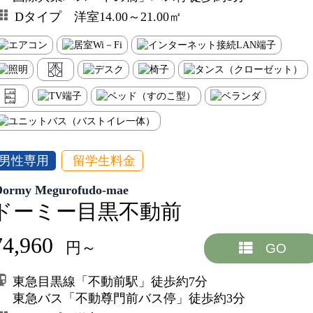
Dタイプ 洋室14.00～21.00㎡
男性専用
留学生料金
Dormy Megurofudo-mae
ドーミー目黒不動前
74,960
円～
GO
東急目黒線「不動前駅」徒歩約7分
東急バス「不動尊門前バス停」徒歩約3分