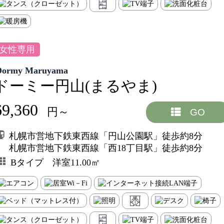
女性専用
Dormy Maruyama
ドーミー円山(まるやま)
69,360
円～
GO
札幌市営地下鉄東西線「円山公園駅」徒歩約8分
札幌市営地下鉄東西線「西18丁目駅」徒歩約8分
Bタイプ 洋室11.00㎡