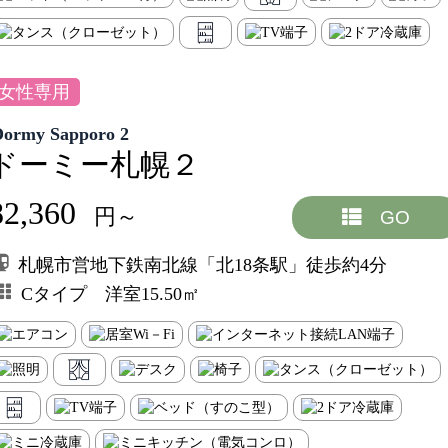
女性専用
Dormy Sapporo 2
ドーミー札幌２
82,360
円～
GO
札幌市営地下鉄南北線「北18条駅」徒歩約4分
Cタイプ 洋室15.50㎡