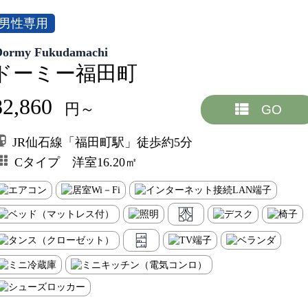
男性専用
Dormy Fukudamachi
ドーミー福田町
82,860
円～
GO
JR仙石線「福田町駅」徒歩約5分
Cタイプ 洋室16.20㎡