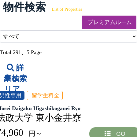
物件検索
List of Properties
プレミアムルーム
Total 291
、5 Page
詳
細検索
エ
リア
男性専用
留学生料金
Hosei Daigaku Higashikoganei Ryo
法政大学 東小金井寮
74,960
円～
GO