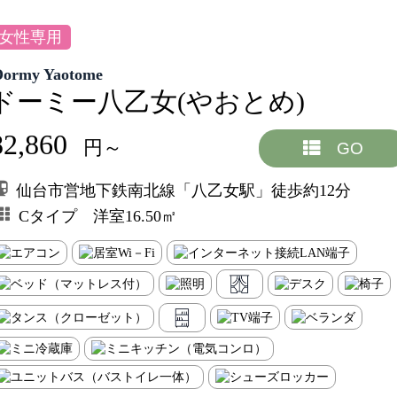
女性専用
Dormy Yaotome
ドーミー八乙女(やおとめ)
82,860
円～
GO
仙台市営地下鉄南北線「八乙女駅」徒歩約12分
Cタイプ 洋室16.50㎡