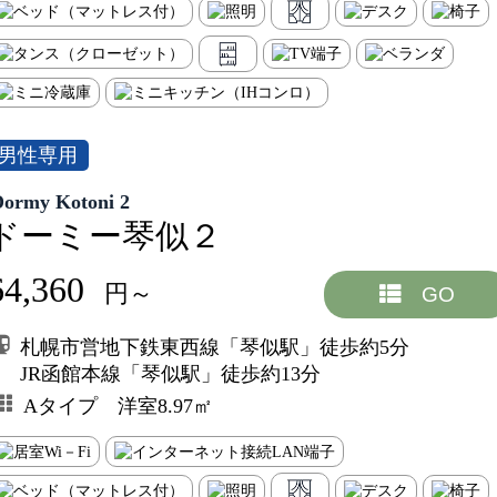
男性専用
Dormy Kotoni 2
ドーミー琴似２
64,360
円～
GO
札幌市営地下鉄東西線「琴似駅」徒歩約5分
JR函館本線「琴似駅」徒歩約13分
Aタイプ 洋室8.97㎡