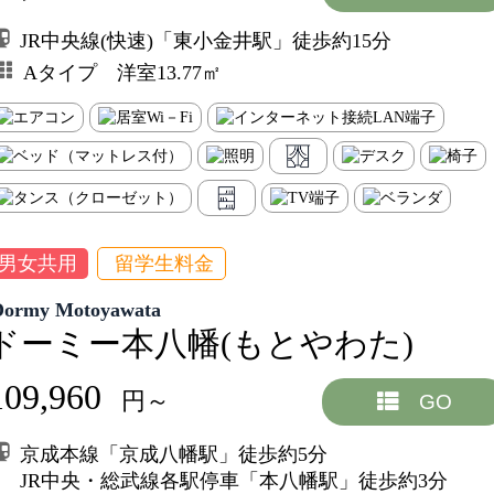
JR中央線(快速)「東小金井駅」徒歩約15分
Aタイプ 洋室13.77㎡
男女共用
留学生料金
Dormy Motoyawata
ドーミー本八幡(もとやわた)
109,960
円～
GO
京成本線「京成八幡駅」徒歩約5分
JR中央・総武線各駅停車「本八幡駅」徒歩約3分