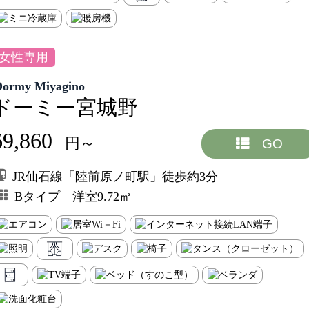
女性専用
Dormy Miyagino
ドーミー宮城野
69,860
円～
GO
JR仙石線「陸前原ノ町駅」徒歩約3分
Bタイプ 洋室9.72㎡