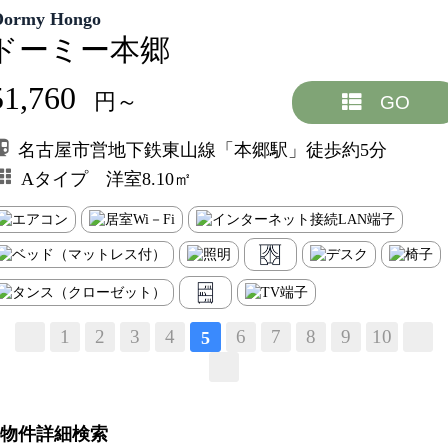
Dormy Hongo
ドーミー本郷
51,760
円～
GO
名古屋市営地下鉄東山線「本郷駅」徒歩約5分
Aタイプ 洋室8.10㎡
1
2
3
4
6
7
8
9
10
5
物件詳細検索