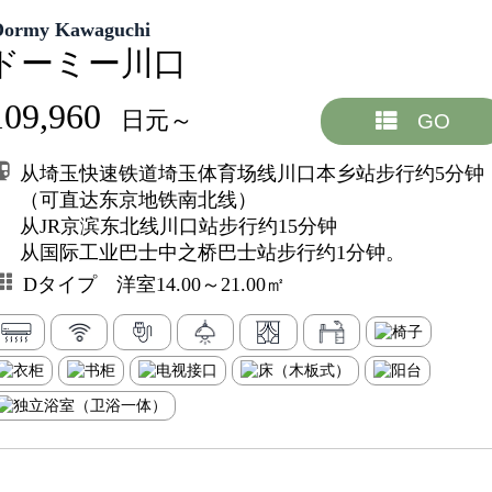
Dormy Kawaguchi
ドーミー川口
109,960
日元～
GO
从埼玉快速铁道埼玉体育场线川口本乡站步行约5分钟
（可直达东京地铁南北线）
从JR京滨东北线川口站步行约15分钟
从国际工业巴士中之桥巴士站步行约1分钟。
Dタイプ 洋室14.00～21.00㎡