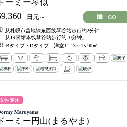
ドーミー琴似
69,360
日元～
GO
从札幌市营地铁东西线琴谷站步行约2分钟
从JR函馆本线琴谷站步行约10分钟。
Bタイプ・Dタイプ 洋室11.13～15.90㎡
女性专用
Dormy Maruyama
ドーミー円山(まるやま)