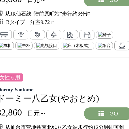
从JR仙石线“陆前原町站”步行约3分钟
Bタイプ 洋室9.72㎡
女性专用
Dormy Yaotome
ドーミー八乙女(やおとめ)
82,860
日元～
GO
从仙台市营地铁南北线八乙女站步行约12分钟即可到