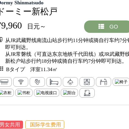
Dormy Shinmatsudo
ドーミー新松戸
79,960
日元～
GO
从JR武藏野线南流山站步行约11分钟或骑自行车约7分
即可到达。
从JR常磐线（可直达东京地铁千代田线）或JR武藏野
新松户站步行约18分钟或骑自行车约7分钟即可到达。
Bタイプ 洋室11.34㎡
男女共用
国际学生费用