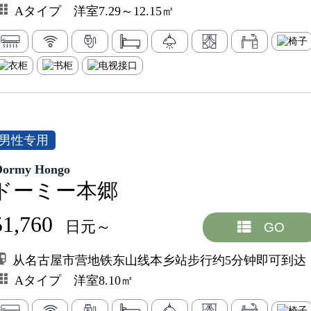
Aタイプ 洋室7.29～12.15㎡
男性专用
Dormy Hongo
ドーミー本郷
51,760
日元～
GO
从名古屋市营地铁东山线本乡站步行约5分钟即可到达
Aタイプ 洋室8.10㎡