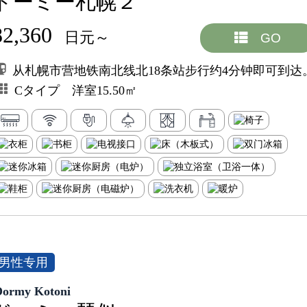
ドーミー札幌２
82,360
日元～
GO
从札幌市营地铁南北线北18条站步行约4分钟即可到达
Cタイプ 洋室15.50㎡
男性专用
Dormy Kotoni