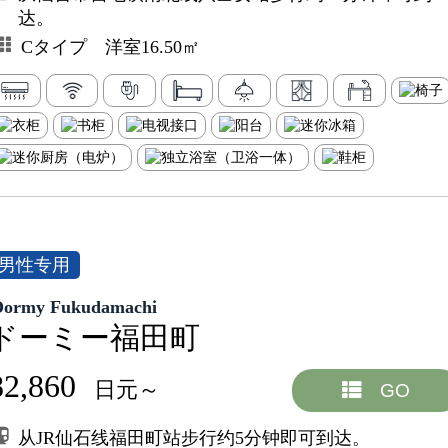
达。
Cタイプ 洋室16.50㎡
男性专用
Dormy Fukudamachi
ドーミー福田町
82,860
日元～
GO
从JR仙石线福田町站步行约5分钟即可到达。