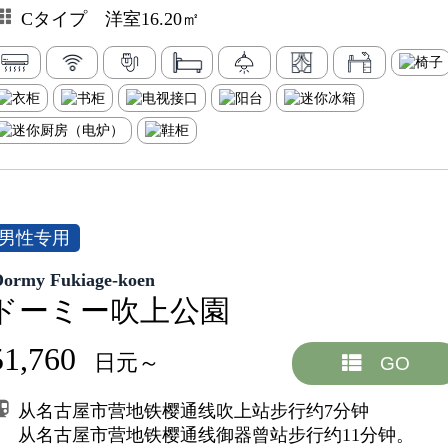
Cタイプ 洋室16.20㎡
男性专用
Dormy Fukiage-koen
ドーミー吹上公園
51,760
日元～
GO
从名古屋市营地铁樱通线吹上站步行约7分钟
从名古屋市营地铁樱通线御器曾站步行约11分钟。