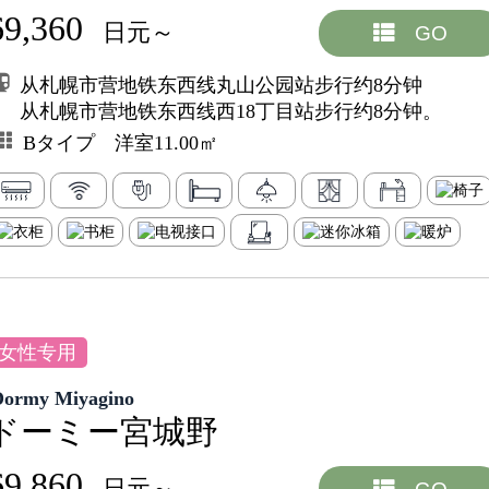
69,360
日元～
GO
从札幌市营地铁东西线丸山公园站步行约8分钟
从札幌市营地铁东西线西18丁目站步行约8分钟。
Bタイプ 洋室11.00㎡
女性专用
Dormy Miyagino
ドーミー宮城野
69,860
日元～
GO