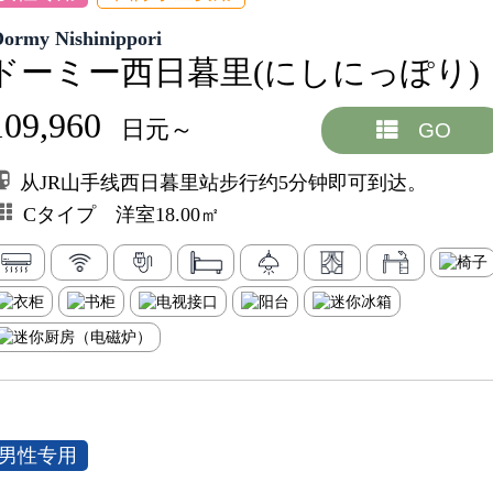
Dormy Nishinippori
ドーミー西日暮里(にしにっぽり)
109,960
日元～
GO
从JR山手线西日暮里站步行约5分钟即可到达。
Cタイプ 洋室18.00㎡
男性专用