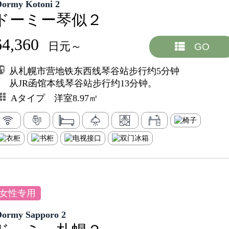
Dormy Kotoni 2
ドーミー琴似２
64,360
日元～
GO
从札幌市营地铁东西线琴谷站步行约5分钟
从JR函馆本线琴谷站步行约13分钟。
Aタイプ 洋室8.97㎡
女性专用
Dormy Sapporo 2