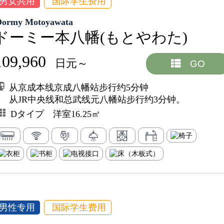
男女共用
国际学生费用
Dormy Motoyawata
ドーミー本八幡(もとやわた)
109,960
日元～
GO
从京成本线京成八幡站步行约5分钟
从JR中央线和总武线元八幡站步行约3分钟。
Dタイプ 洋室16.25㎡
男性专用
国际学生费用