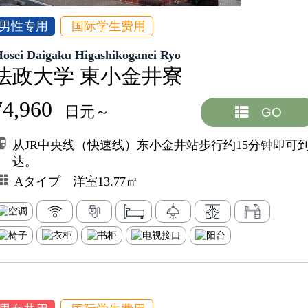
男性专用
国际学生费用
Hosei Daigaku Higashikoganei Ryo
法政大学 東小金井寮
74,960
日元～
GO
从JR中央线（快速线）东小金井站步行约15分钟即可
达。
Aタイプ 洋室13.77㎡