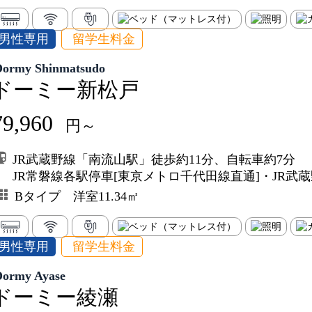
男性専用
留学生料金
Dormy Shinmatsudo
ドーミー新松戸
79,960
円～
JR武蔵野線「南流山駅」徒歩約11分、自転車約7分
JR常磐線各駅停車[東京メトロ千代田線直通]・JR武
Bタイプ 洋室11.34㎡
男性専用
留学生料金
Dormy Ayase
ドーミー綾瀬