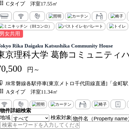
Cタイプ 洋室17.55㎡
男女共用
Tokyo Rika Daigaku Katsushika Community House
東京理科大学 葛飾コミュニティ
70,500
円～
JR常磐線各駅停車[東京メトロ千代田線直通]「金町
Aタイプ 洋室11.34㎡
物件詳細検索
地域
検索対象