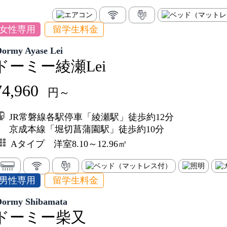
女性専用
留学生料金
Dormy Ayase Lei
ドーミー綾瀬Lei
74,960
円～
JR常磐線各駅停車「綾瀬駅」徒歩約12分
京成本線「堀切菖蒲園駅」徒歩約10分
Aタイプ 洋室8.10～12.96㎡
男性専用
留学生料金
Dormy Shibamata
ドーミー柴又