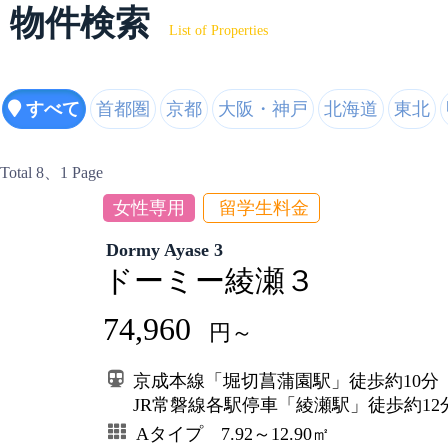
物件検索
List of Properties
すべて
首都圏
京都
大阪・神戸
北海道
東北
Total 8
、1 Page
女性専用
留学生料金
Dormy Ayase 3
ドーミー綾瀬３
74,960
円～
京成本線「堀切菖蒲園駅」徒歩約10分
JR常磐線各駅停車「綾瀬駅」徒歩約12
Aタイプ 7.92～12.90㎡