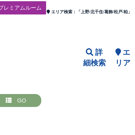
プレミアムルーム
エリア検索：
「上野/北千住/葛飾/松戸/柏」
詳
エ
細検索
リア
GO