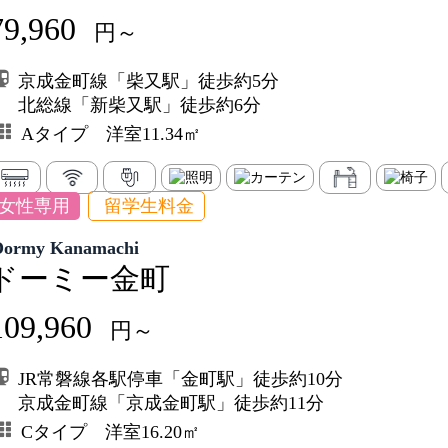
79,960
円～
京成金町線「柴又駅」徒歩約5分
北総線「新柴又駅」徒歩約6分
Aタイプ 洋室11.34㎡
女性専用
留学生料金
Dormy Kanamachi
ドーミー金町
109,960
円～
JR常磐線各駅停車「金町駅」徒歩約10分
京成金町線「京成金町駅」徒歩約11分
Cタイプ 洋室16.20㎡