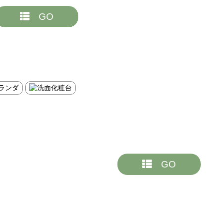
GO
GO