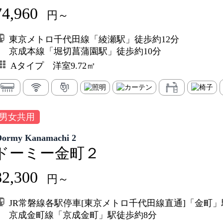
74,960
円～
東京メトロ千代田線「綾瀬駅」徒歩約12分
京成本線「堀切菖蒲園駅」徒歩約10分
Aタイプ 洋室9.72㎡
男女共用
Dormy Kanamachi 2
ドーミー金町２
82,300
円～
JR常磐線各駅停車[東京メトロ千代田線直通]「金町」
京成金町線「京成金町」駅徒歩約8分