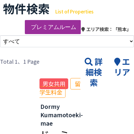
物件検索
List of Properties
プレミアムルーム
エリア検索：
「熊本」
詳
エ
Total 1
、1 Page
細検
リア
索
男女共用
留
学生料金
Dormy
Kumamotoeki-
mae