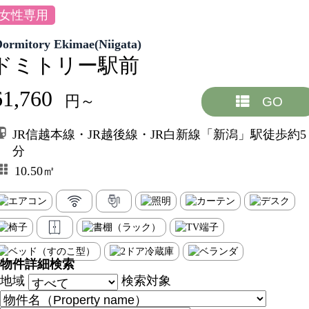
女性専用
Dormitory Ekimae(Niigata)
ドミトリー駅前
61,760
円～
GO
JR信越本線・JR越後線・JR白新線「新潟」駅徒歩約5
分
10.50㎡
物件詳細検索
地域
検索対象