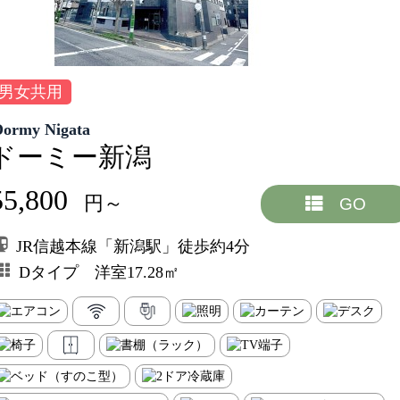
男女共用
Dormy Nigata
ドーミー新潟
55,800
円～
GO
JR信越本線「新潟駅」徒歩約4分
Dタイプ 洋室17.28㎡