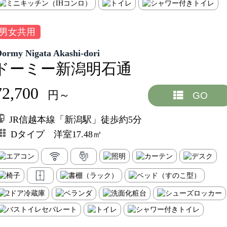
男女共用
Dormy Nigata Akashi-dori
ドーミー新潟明石通
72,700
円～
GO
JR信越本線「新潟駅」徒歩約5分
Dタイプ 洋室17.48㎡