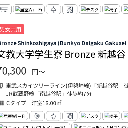
男女共用
Bronze Shinkoshigaya (Bunkyo Daigaku Gakuse
文教大学学生寮 Bronze 新越谷
70,300
円～
東武スカイツリーライン(伊勢崎線)「新越谷駅」
JR武蔵野線「南越谷駅」徒歩約7分
Cタイプ 洋室18.00㎡