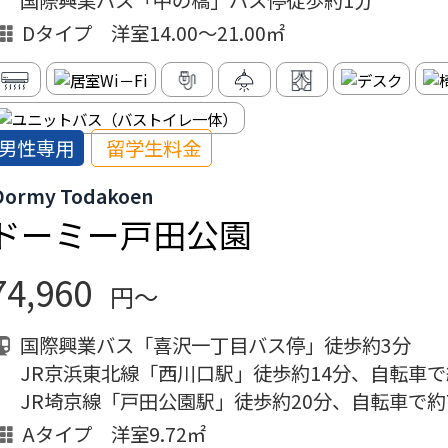
国際興業バス「中の橋」バス停徒歩約1分
Dタイプ 洋室14.00～21.00㎡
男性専用
留学生料金
Dormy Todakoen
ドーミー戸田公園
74,960
円～
国際興業バス「喜沢一丁目バス停」徒歩約3分
JR京浜東北線「西川口駅」徒歩約14分、自転車で
JR埼京線「戸田公園駅」徒歩約20分、自転車で約
Aタイプ 洋室9.72㎡