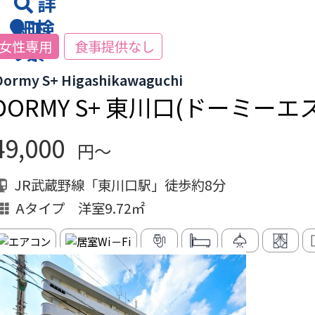
詳
細検
エ
女性専用
食事提供なし
リア
索
Dormy S+ Higashikawaguchi
DORMY S+ 東川口(ドーミ
49,000
円～
JR武蔵野線「東川口駅」徒歩約8分
Aタイプ 洋室9.72㎡