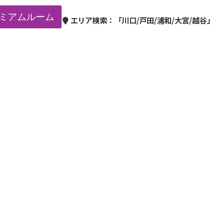
ミアムルーム
エリア検索：
「川口/戸田/浦和/大宮/越谷」