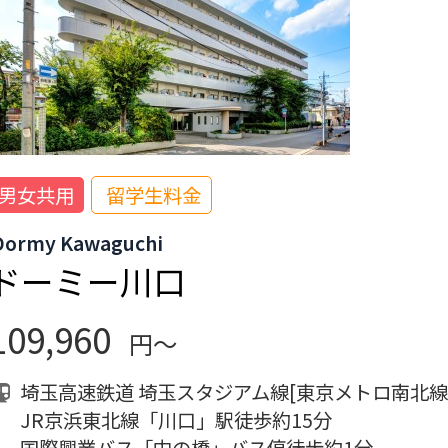
男女共用
留学生料金
Dormy Kawaguchi
ドーミー川口
109,960
円～
埼玉高速鉄道 埼玉スタジアム線[東京メトロ南北線
JR京浜東北線「川口」駅徒歩約15分