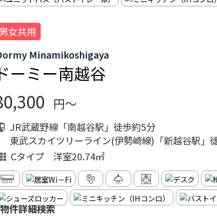
男女共用
Dormy Minamikoshigaya
ドーミー南越谷
80,300
円～
JR武蔵野線「南越谷駅」徒歩約5分
東武スカイツリーライン(伊勢崎線)「新越谷駅」
Cタイプ 洋室20.74㎡
物件詳細検索