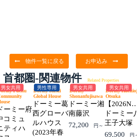
物件一覧に戻る
お申込み
首都圏-関連物件
Related Properties
男女共用
男性専用
男女共用
男女共用
ormy Fuchu
Dormy Kasai
Dormy
Dormy Hachioj
ommunity
Global House
Shonanfujisawa
Otsuka
House
ドーミー葛
ドーミー湘
【2026N
ドーミー府
西グローバ
南藤沢
ドーミー
中コミュ
ルハウス
王子大塚
72,200
円～
ニティハ
(2023年春
69,500
円