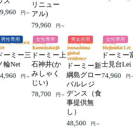
ウス
リニュー
9,960
円～
アル)
79,960
円～
男性専用
女性専用
男女共用
女性専用
ormy Minowa
Dormy
Dormy Shin-
Dormy
Net
Kamishakujii
tsunashima
Hujimidai Le
global
ドーミー三
ドーミー上
ドーミー
residence
ノ輪Net
石神井(か
士見台Lei
ドーミー新
みしゃく
綱島グロー
4,960
74,960
円～
円
じい)
バルレジ
デンス（食
78,700
円～
事提供無
し）
48,500
円～