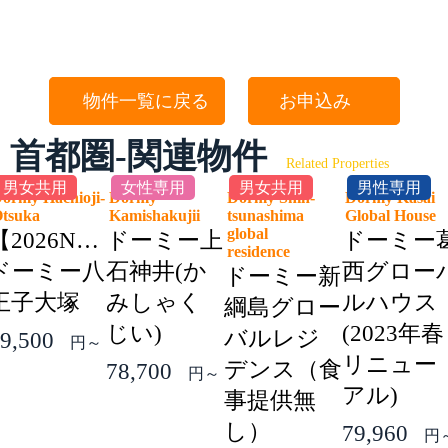
物件一覧に戻る
お申込み
首都圏-関連物件
Related Properties
男女共用
女性専用
男女共用
男性専用
ormy Hachioji-
Dormy
Dormy Shin-
Dormy Kasai
Otsuka
Kamishakujii
tsunashima
Global Hous
global
【2026NEW】
ドーミー上
ドーミー
residence
ドーミー八
石神井(か
西グロー
ドーミー新
王子大塚
みしゃく
ルハウス
綱島グロー
じい)
(2023年春
バルレジ
9,500
円～
リニュー
デンス（食
78,700
円～
アル)
事提供無
し）
79,960
円