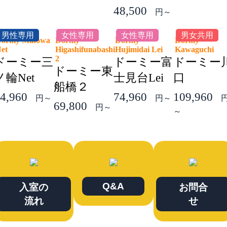
48,500
円～
男性専用
女性専用
女性専用
男女共用
ormy Minowa
Dormy
Dormy
Dormy
Net
Higashifunabashi
Hujimidai Lei
Kawaguchi
2
ドーミー三
ドーミー富
ドーミー
ドーミー東
ノ輪Net
士見台Lei
口
船橋２
4,960
74,960
109,960
円～
円～
69,800
円～
～
Q&A
入室の
お問合
流れ
せ