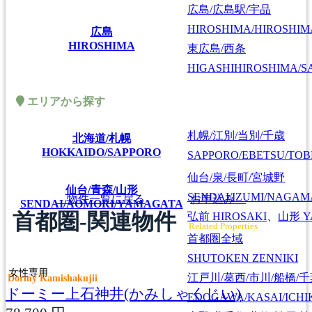
広島/広島駅/宇品
HIROSHIMA/HIROSHIMA
広島
HIROSHIMA
東広島/西条
HIGASHIHIROSHIMA/SA
エリアから探す
札幌/江別/当別/千歳
北海道/札幌
HOKKAIDO/SAPPORO
SAPPORO/EBETSU/TOB
仙台/泉/長町/宮城野
仙台/青森/山形
SENDAI/IZUMI/NAGAM
物件一覧に戻る
お申込み
SENDAI/AOMORI/YAMAGATA
首都圏-関連物件
弘前
HIROSAKI
、
山形
Y
Related Properties
首都圏全域
SHUTOKEN ZENNIKI
女性専用
江戸川/葛西/市川/船橋/
Dormy Kamishakujii
ドーミー上石神井(かみしゃくじい)
EDOGAWA/KASAI/ICHI