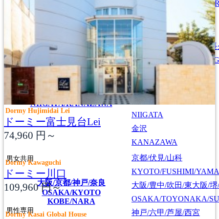
MACHIDA/SAGAMIHAR
宇都宮
UTSUNOMIYA
名古屋/千種/東山/日進/
NAGOYA/CHIKUSA/HI
甲府
名古屋/甲府/新潟/金沢
KOFU
NAGOYA/KOFU
新潟
NIIGATA/KANAZAWA
Dormy Hujimidai Lei
NIIGATA
ドーミー富士見台Lei
金沢
74,960
円～
KANAZAWA
京都/伏見/山科
男女共用
Dormy Kawaguchi
KYOTO/FUSHIMI/YAM
ドーミー川口
大阪/京都/神戸/奈良
大阪/豊中/吹田/東大阪/堺
109,960
円～
OSAKA/KYOTO
OSAKA/TOYONAKA/SU
KOBE/NARA
男性専用
神戸/六甲/芦屋/西宮
Dormy Kasai Global House