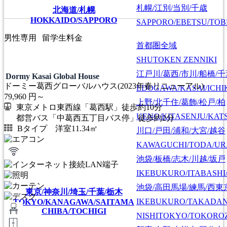
札幌/江別/当別/千歳
北海道/札幌
HOKKAIDO/SAPPORO
SAPPORO/EBETSU/TOB
男性専用
留学生料金
首都圏全域
SHUTOKEN ZENNIKI
江戸川/葛西/市川/船橋/
Dormy Kasai Global House
ドーミー葛西グローバルハウス(2023年春リニューアル)
EDOGAWA/KASAI/ICHI
79,960
円～
上野/北千住/葛飾/松戸/柏
東京メトロ東西線「葛西駅」徒歩約10分
UENO/KITASENJU/KAT
都営バス「中葛西五丁目バス停」徒歩約2分
Bタイプ 洋室11.34㎡
川口/戸田/浦和/大宮/越谷
KAWAGUCHI/TODA/UR
池袋/板橋/志木/川越/坂戸
IKEBUKURO/ITABASHI
池袋/高田馬場/練馬/西東
東京/神奈川/埼玉/千葉/栃木
IKEBUKURO/TAKADA
TOKYO/KANAGAWA/SAITAMA
CHIBA/TOCHIGI
NISHITOKYO/TOKORO