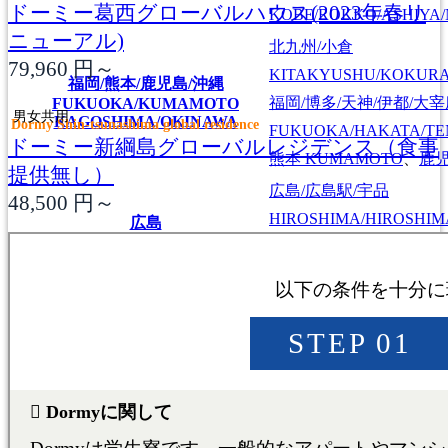
ドーミー葛西グローバルハウス(2023年春リ
KOBE/ROKKO/ASHIYA/
ニューアル)
北九州/小倉
79,960
円～
KITAKYUSHU/KOKUR
福岡/熊本/鹿児島/沖縄
福岡/博多/天神/伊都/大
FUKUOKA/KUMAMOTO
男女共用
KAGOSHIMA/OKINAWA
Dormy Shin-tsunashima global residence
FUKUOKA/HAKATA/TEN
ドーミー新綱島グローバルレジデンス（食事
熊本
KUMAMOTO
、
鹿
提供無し）
広島/広島駅/宇品
48,500
円～
HIROSHIMA/HIROSHIMA
広島
HIROSHIMA
東広島/西条
HIGASHIHIROSHIMA/SA
大学・短期
専門学校
日本語学校
東京料理大学（神楽板キャンパス）
東京/神奈川/埼玉
東京料理大学（神楽板キャンパス）
東京/神奈川/埼玉
東京料理大学（神楽板キャンパス）
東京/神奈川/埼玉