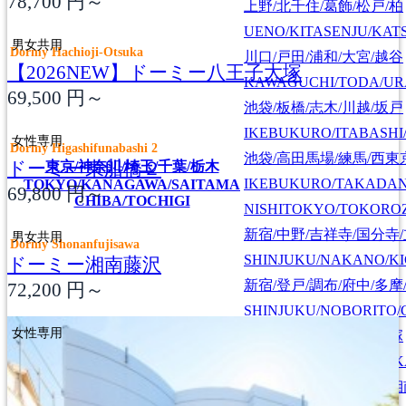
78,700
円～
上野/北千住/葛飾/松戸/柏
UENO/KITASENJU/KAT
男女共用
Dormy Hachioji-Otsuka
川口/戸田/浦和/大宮/越谷
【2026NEW】ドーミー八王子大塚
KAWAGUCHI/TODA/UR
69,500
円～
池袋/板橋/志木/川越/坂戸
IKEBUKURO/ITABASHI
女性専用
Dormy Higashifunabashi 2
池袋/高田馬場/練馬/西東
ドーミー東船橋２
東京/神奈川/埼玉/千葉/栃木
IKEBUKURO/TAKADA
TOKYO/KANAGAWA/SAITAMA
69,800
円～
CHIBA/TOCHIGI
NISHITOKYO/TOKORO
新宿/中野/吉祥寺/国分寺
男女共用
Dormy Shonanfujisawa
SHINJUKU/NAKANO/KI
ドーミー湘南藤沢
新宿/登戸/調布/府中/多摩
72,200
円～
SHINJUKU/NOBORITO/
女性専用
渋谷/川崎/蒲田/横浜/戸塚
SHIBUYA/KAWASAKI/
町田/相模原/厚木/大和/