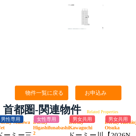
物件一覧に戻る
お申込み
首都圏-関連物件
Related Properties
男性専用
女性専用
男女共用
男女共用
ormy Minowa
Dormy
Dormy
Dormy Hachioj
Net
Higashifunabashi
Kawaguchi
Otsuka
2
ドーミー三
ドーミー川
【2026N