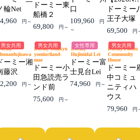
ドーミー東
ノ輪Net
口
ドーミー
船橋２
王子大塚
4,960
109,960
円～
円
69,800
円～
69,500
～
円
男女共用
男女共用
女性専用
男女共用
Dormy
Dormy Odakyu
Dormy
Dormy Fuchu
honanfujisawa
yomiuriland-
Hujimidai Lei
Community
mae
House
ドーミー湘
ドーミー富
ドーミー小
ドーミー
南藤沢
士見台Lei
田急読売ラ
中コミュ
2,200
74,960
円～
円～
ンド前
ニティハ
ウス
75,600
円～
79,960
円