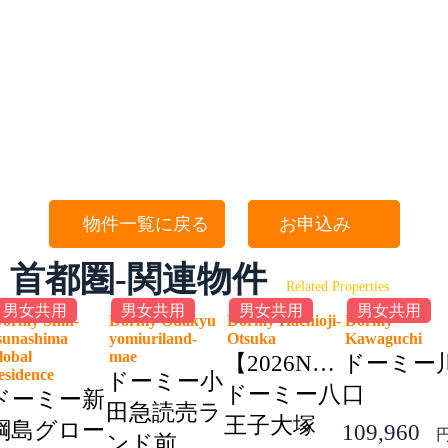
物件一覧に戻る
お申込み
首都圏-関連物件
Related Properties
男女共用
男女共用
男女共用
男女共用
ormy Shin-
Dormy Odakyu
Dormy Hachioji-
Dormy
sunashima
yomiuriland-
Otsuka
Kawaguchi
lobal
mae
【2026NEW】
ドーミー
esidence
ドーミー小
ドーミー八
口
ドーミー新
田急読売ラ
王子大塚
綱島グロー
109,960
ンド前