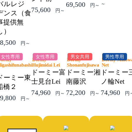
バルレジ
69,500
～
円～
75,600
円～
デンス（食
事提供無
し）
8,500
円～
女性専用
女性専用
男女共用
男性専用
Dormy
Dormy
Dormy
Dormy Minow
igashifunabashi
Hujimidai Lei
Shonanfujisawa
Net
2
ドーミー富
ドーミー湘
ドーミー
ドーミー東
士見台Lei
南藤沢
ノ輪Net
船橋２
74,960
72,200
74,960
円～
円～
円
9,800
円～