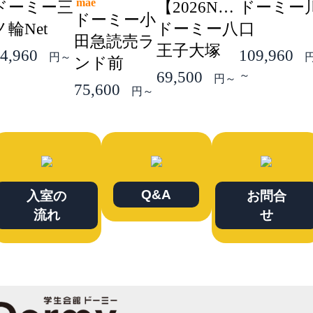
mae
ドーミー三
【2026NEW】
ドーミー
ドーミー小
ノ輪Net
ドーミー八
口
田急読売ラ
王子大塚
4,960
109,960
円～
ンド前
69,500
～
円～
75,600
円～
Q&A
入室の
お問合
流れ
せ