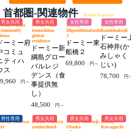
首都圏-関連物件
Related Properties
男女共用
男女共用
女性専用
女性専用
ormy Fuchu
Dormy Shin-
Dormy
Dormy
ommunity
tsunashima
Higashifunabashi
Kamishakuji
House
global
2
ドーミー
residence
ドーミー府
ドーミー東
石神井(か
ドーミー新
中コミュ
船橋２
みしゃく
綱島グロー
ニティハ
69,800
円～
じい)
バルレジ
ウス
デンス（食
78,700
円
9,960
円～
事提供無
し）
48,500
円～
男性専用
男女共用
男女共用
男女共用
ormy Minowa
Dormy Odakyu
Dormy Hachioji-
Dormy
Net
yomiuriland-
Otsuka
Kawaguchi