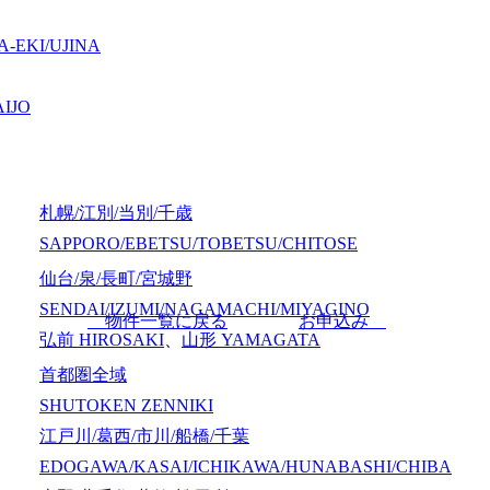
-EKI/UJINA
IJO
札幌/江別/当別/千歳
SAPPORO/EBETSU/TOBETSU/CHITOSE
仙台/泉/長町/宮城野
SENDAI/IZUMI/NAGAMACHI/MIYAGINO
物件一覧に戻る
お申込み
弘前
HIROSAKI
、
山形
YAMAGATA
首都圏全域
SHUTOKEN ZENNIKI
江戸川/葛西/市川/船橋/千葉
EDOGAWA/KASAI/ICHIKAWA/HUNABASHI/CHIBA