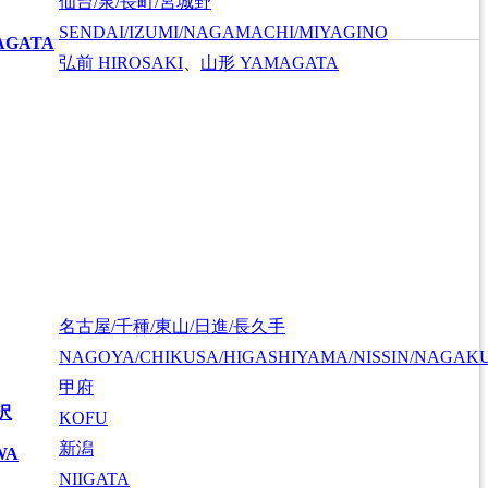
仙台/泉/長町/宮城野
SENDAI/IZUMI/NAGAMACHI/MIYAGINO
AGATA
弘前
HIROSAKI
、
山形
YAMAGATA
名古屋/千種/東山/日進/長久手
NAGOYA/CHIKUSA/HIGASHIYAMA/NISSIN/NAGAK
甲府
沢
KOFU
新潟
WA
NIIGATA