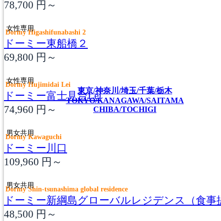
78,700
円～
女性専用
Dormy Higashifunabashi 2
ドーミー東船橋２
69,800
円～
女性専用
Dormy Hujimidai Lei
東京/神奈川/埼玉/千葉/栃木
ドーミー富士見台Lei
TOKYO/KANAGAWA/SAITAMA
74,960
円～
CHIBA/TOCHIGI
男女共用
Dormy Kawaguchi
ドーミー川口
109,960
円～
男女共用
Dormy Shin-tsunashima global residence
ドーミー新綱島グローバルレジデンス（食事
48,500
円～