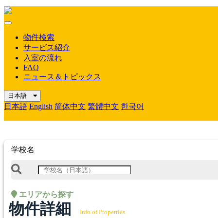
Mobile
Menu
物件検索
サービス紹介
入室の流れ
FAQ
ニュース＆トピックス
日本語
日本語
English
简体中文
繁體中文
한국어
学校名
エリアから探す
物件詳細
Info of Properties