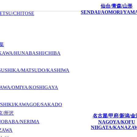
仙台/青森/山形
SENDAI/AOMORI/YAM
ETSU/CHITOSE
千葉
KAWA/HUNABASHI/CHIBA
SUSHIKA/MATSUDO/KASHIWA
AWA/OMIYA/KOSHIGAYA
/SHIKI/KAWAGOE/SAKADO
京/所沢
名古屋/甲府/新潟/金
NOBABA/NERIMA
NAGOYA/KOFU
NIIGATA/KANAZA
ZAWA