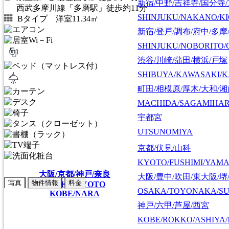
新宿/中野/吉祥寺/国分寺
西武多摩川線「多磨駅」徒歩約11分
SHINJUKU/NAKANO/KI
Bタイプ 洋室11.34㎡
新宿/登戸/調布/府中/多摩
SHINJUKU/NOBORITO/
渋谷/川崎/蒲田/横浜/戸塚
SHIBUYA/KAWASAKI/
町田/相模原/厚木/大和/
MACHIDA/SAGAMIHAR
宇都宮
UTSUNOMIYA
京都/伏見/山科
KYOTO/FUSHIMI/YAM
大阪/京都/神戸/奈良
大阪/豊中/吹田/東大阪/堺
写真
物件情報
料金
OSAKA/KYOTO
OSAKA/TOYONAKA/SU
KOBE/NARA
神戸/六甲/芦屋/西宮
KOBE/ROKKO/ASHIYA/