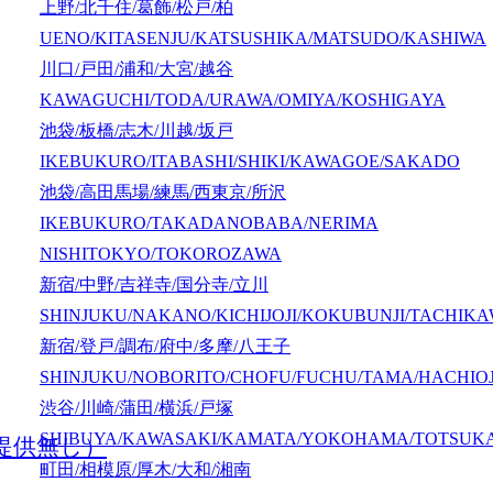
上野/北千住/葛飾/松戸/柏
UENO/KITASENJU/KATSUSHIKA/MATSUDO/KASHIWA
川口/戸田/浦和/大宮/越谷
KAWAGUCHI/TODA/URAWA/OMIYA/KOSHIGAYA
池袋/板橋/志木/川越/坂戸
IKEBUKURO/ITABASHI/SHIKI/KAWAGOE/SAKADO
池袋/高田馬場/練馬/西東京/所沢
IKEBUKURO/TAKADANOBABA/NERIMA
NISHITOKYO/TOKOROZAWA
新宿/中野/吉祥寺/国分寺/立川
SHINJUKU/NAKANO/KICHIJOJI/KOKUBUNJI/TACHIK
新宿/登戸/調布/府中/多摩/八王子
SHINJUKU/NOBORITO/CHOFU/FUCHU/TAMA/HACHIOJ
渋谷/川崎/蒲田/横浜/戸塚
SHIBUYA/KAWASAKI/KAMATA/YOKOHAMA/TOTSUK
提供無し）
町田/相模原/厚木/大和/湘南