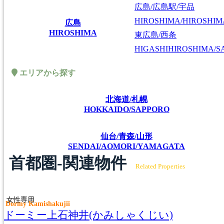
広島/広島駅/宇品
HIROSHIMA/HIROSHIMA
広島
HIROSHIMA
東広島/西条
HIGASHIHIROSHIMA/SA
エリアから探す
北海道/札幌
HOKKAIDO/SAPPORO
仙台/青森/山形
SENDAI/AOMORI/YAMAGATA
首都圏-関連物件
Related Properties
女性専用
Dormy Kamishakujii
ドーミー上石神井(かみしゃくじい)