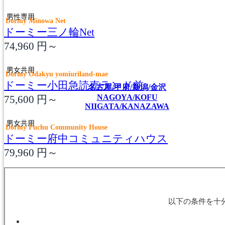
男性専用
Dormy Minowa Net
ドーミー三ノ輪Net
74,960
円～
男女共用
Dormy Odakyu yomiuriland-mae
ドーミー小田急読売ランド前
名古屋/甲府/新潟/金沢
NAGOYA/KOFU
75,600
円～
NIIGATA/KANAZAWA
男女共用
Dormy Fuchu Community House
ドーミー府中コミュニティハウス
79,960
円～
大阪/京都/神戸/奈良
OSAKA/KYOTO
KOBE/NARA