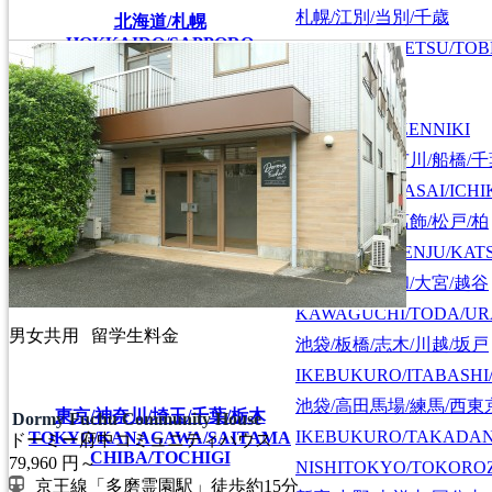
札幌/江別/当別/千歳
北海道/札幌
HOKKAIDO/SAPPORO
SAPPORO/EBETSU/TOB
首都圏全域
SHUTOKEN ZENNIKI
江戸川/葛西/市川/船橋/
EDOGAWA/KASAI/ICHI
上野/北千住/葛飾/松戸/柏
UENO/KITASENJU/KAT
川口/戸田/浦和/大宮/越谷
KAWAGUCHI/TODA/UR
男女共用
留学生料金
池袋/板橋/志木/川越/坂戸
IKEBUKURO/ITABASHI
池袋/高田馬場/練馬/西東
東京/神奈川/埼玉/千葉/栃木
Dormy Fuchu Community House
IKEBUKURO/TAKADA
TOKYO/KANAGAWA/SAITAMA
ドーミー府中コミュニティハウス
CHIBA/TOCHIGI
79,960
円～
NISHITOKYO/TOKORO
京王線「多磨霊園駅」徒歩約15分