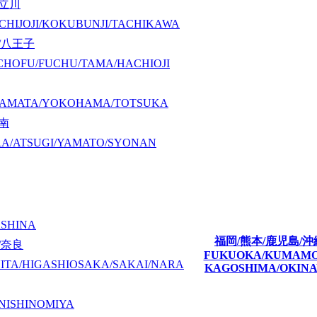
/立川
CHIJOJI/KOKUBUNJI/TACHIKAWA
/八王子
CHOFU/FUCHU/TAMA/HACHIOJI
KAMATA/YOKOHAMA/TOTSUKA
湘南
A/ATSUGI/YAMATO/SYONAN
ASHINA
福岡/熊本/鹿児島/沖
/奈良
FUKUOKA/KUMAM
ITA/HIGASHIOSAKA/SAKAI/NARA
KAGOSHIMA/OKIN
NISHINOMIYA