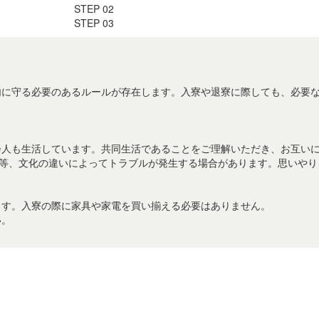
KOBE/ROKKO/ASHIYA/NISHINOMIYA
北九州/小倉
KITAKYUSHU/KOKURA
福岡/博多/天神/伊都/大宰府
FUKUOKA/HAKATA/TENJIN/ITO/DAZAIFU
熊本
KUMAMOTO
、
鹿児島
KAGOSHIMA
広島/広島駅/宇品
HIROSHIMA/HIROSHIMA-EKI/UJINA
東広島/西条
HIGASHIHIROSHIMA/SAIJO