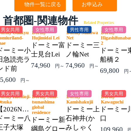
物件一覧に戻る
お申込み
首都圏-関連物件
Related Properties
男女共用
女性専用
男性専用
女性専用
ormy Odakyu
Dormy
Dormy Minowa
Dormy
omiuriland-
Hujimidai Lei
Net
Higashifunaba
mae
2
ドーミー富
ドーミー三
ドーミー小
ドーミー
士見台Lei
ノ輪Net
田急読売ラ
船橋２
74,960
74,960
円～
円～
ンド前
69,800
円
5,600
円～
男女共用
男女共用
女性専用
男女共用
ormy Hachioji-
Dormy Shin-
Dormy
Dormy
Otsuka
tsunashima
Kamishakujii
Kawaguchi
global
【2026NEW】
ドーミー上
ドーミー
residence
ドーミー八
石神井(か
口
ドーミー新
王子大塚
みしゃく
綱島グロー
109,960