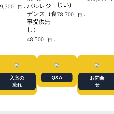
じい)
バルレジ
9,500
～
円～
デンス（食
78,700
円～
事提供無
し）
48,500
円～
Q&A
入室の
お問合
流れ
せ