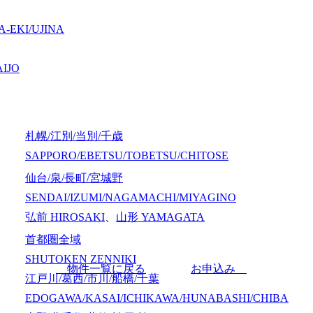
-EKI/UJINA
IJO
札幌/江別/当別/千歳
SAPPORO/EBETSU/TOBETSU/CHITOSE
仙台/泉/長町/宮城野
SENDAI/IZUMI/NAGAMACHI/MIYAGINO
弘前
HIROSAKI
、
山形
YAMAGATA
首都圏全域
SHUTOKEN ZENNIKI
物件一覧に戻る
お申込み
江戸川/葛西/市川/船橋/千葉
EDOGAWA/KASAI/ICHIKAWA/HUNABASHI/CHIBA