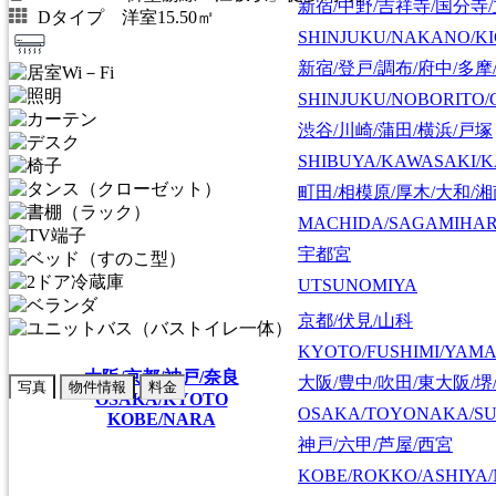
新宿/中野/吉祥寺/国分寺
Dタイプ 洋室15.50㎡
SHINJUKU/NAKANO/KI
新宿/登戸/調布/府中/多摩
SHINJUKU/NOBORITO/
渋谷/川崎/蒲田/横浜/戸塚
SHIBUYA/KAWASAKI/
町田/相模原/厚木/大和/
MACHIDA/SAGAMIHAR
宇都宮
UTSUNOMIYA
京都/伏見/山科
KYOTO/FUSHIMI/YAM
大阪/京都/神戸/奈良
大阪/豊中/吹田/東大阪/堺
写真
物件情報
料金
OSAKA/KYOTO
OSAKA/TOYONAKA/SU
KOBE/NARA
神戸/六甲/芦屋/西宮
KOBE/ROKKO/ASHIYA/