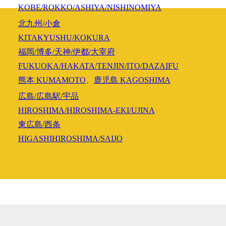
KOBE/ROKKO/ASHIYA/NISHINOMIYA
北九州/小倉
KITAKYUSHU/KOKURA
福岡/博多/天神/伊都/大宰府
FUKUOKA/HAKATA/TENJIN/ITO/DAZAIFU
熊本
KUMAMOTO
、
鹿児島
KAGOSHIMA
広島/広島駅/宇品
HIROSHIMA/HIROSHIMA-EKI/UJINA
東広島/西条
HIGASHIHIROSHIMA/SAIJO