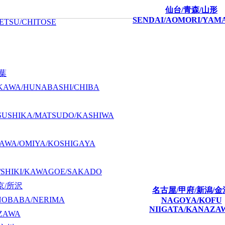
仙台/青森/山形
SENDAI/AOMORI/YAM
ETSU/CHITOSE
千葉
KAWA/HUNABASHI/CHIBA
SUSHIKA/MATSUDO/KASHIWA
AWA/OMIYA/KOSHIGAYA
/SHIKI/KAWAGOE/SAKADO
京/所沢
名古屋/甲府/新潟/金
NOBABA/NERIMA
NAGOYA/KOFU
NIIGATA/KANAZA
ZAWA