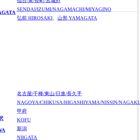
仙台/泉/長町/宮城野
SENDAI/IZUMI/NAGAMACHI/MIYAGINO
AGATA
弘前
HIROSAKI
、
山形
YAMAGATA
名古屋/千種/東山/日進/長久手
NAGOYA/CHIKUSA/HIGASHIYAMA/NISSIN/NAGAK
甲府
沢
KOFU
新潟
WA
NIIGATA