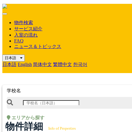
Mobile
Menu
物件検索
サービス紹介
入室の流れ
FAQ
ニュース＆トピックス
日本語
日本語
English
简体中文
繁體中文
한국어
学校名
エリアから探す
物件詳細
Info of Properties