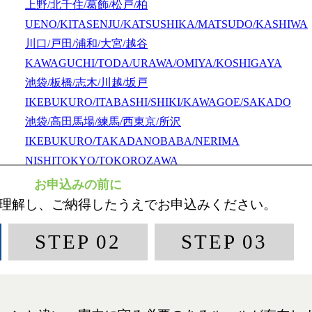
上野/北千住/葛飾/松戸/柏
UENO/KITASENJU/KATSUSHIKA/MATSUDO/KASHIWA
川口/戸田/浦和/大宮/越谷
KAWAGUCHI/TODA/URAWA/OMIYA/KOSHIGAYA
池袋/板橋/志木/川越/坂戸
IKEBUKURO/ITABASHI/SHIKI/KAWAGOE/SAKADO
池袋/高田馬場/練馬/西東京/所沢
IKEBUKURO/TAKADANOBABA/NERIMA
NISHITOKYO/TOKOROZAWA
新宿/中野/吉祥寺/国分寺/立川
SHINJUKU/NAKANO/KICHIJOJI/KOKUBUNJI/TACHIK
新宿/登戸/調布/府中/多摩/八王子
SHINJUKU/NOBORITO/CHOFU/FUCHU/TAMA/HACHIOJ
渋谷/川崎/蒲田/横浜/戸塚
SHIBUYA/KAWASAKI/KAMATA/YOKOHAMA/TOTSUK
町田/相模原/厚木/大和/湘南