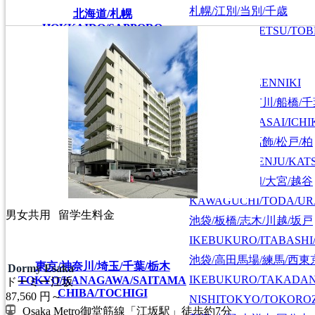
札幌/江別/当別/千歳
北海道/札幌
HOKKAIDO/SAPPORO
SAPPORO/EBETSU/TOB
首都圏全域
SHUTOKEN ZENNIKI
江戸川/葛西/市川/船橋/
EDOGAWA/KASAI/ICHI
上野/北千住/葛飾/松戸/柏
UENO/KITASENJU/KAT
川口/戸田/浦和/大宮/越谷
KAWAGUCHI/TODA/UR
男女共用
留学生料金
池袋/板橋/志木/川越/坂戸
IKEBUKURO/ITABASHI
池袋/高田馬場/練馬/西東
東京/神奈川/埼玉/千葉/栃木
Dormy Esaka
IKEBUKURO/TAKADA
TOKYO/KANAGAWA/SAITAMA
ドーミー江坂
CHIBA/TOCHIGI
87,560
円～
NISHITOKYO/TOKORO
Osaka Metro御堂筋線「江坂駅」徒歩約7分