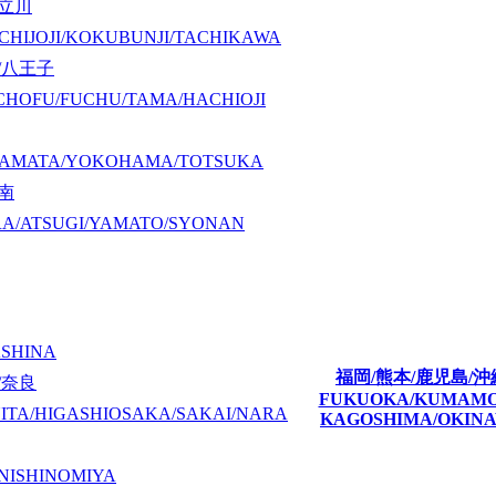
/立川
CHIJOJI/KOKUBUNJI/TACHIKAWA
/八王子
CHOFU/FUCHU/TAMA/HACHIOJI
KAMATA/YOKOHAMA/TOTSUKA
湘南
A/ATSUGI/YAMATO/SYONAN
ASHINA
福岡/熊本/鹿児島/沖
/奈良
FUKUOKA/KUMAM
ITA/HIGASHIOSAKA/SAKAI/NARA
KAGOSHIMA/OKIN
NISHINOMIYA