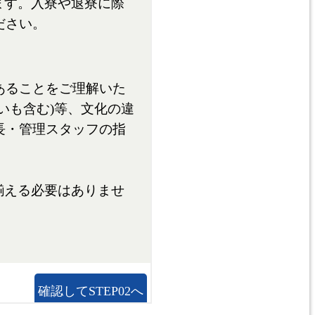
E
ARA