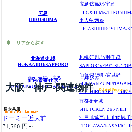
広島/広島駅/宇品
HIROSHIMA/HIROSHIMA
広島
HIROSHIMA
東広島/西条
HIGASHIHIROSHIMA/SA
エリアから探す
札幌/江別/当別/千歳
北海道/札幌
HOKKAIDO/SAPPORO
SAPPORO/EBETSU/TOB
仙台/泉/長町/宮城野
物件一覧に戻る
お申込み
仙台/青森/山形
SENDAI/IZUMI/NAGAM
大阪・神戸-関連物件
SENDAI/AOMORI/YAMAGATA
Related Properties
弘前
HIROSAKI
、
山形
Y
首都圏全域
男女共用
SHUTOKEN ZENNIKI
Dormy Kindai-mae
ドーミー近大前
江戸川/葛西/市川/船橋/
71,560
円～
EDOGAWA/KASAI/ICHI