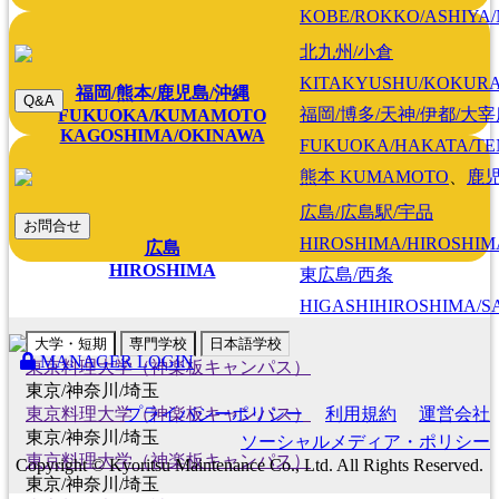
KOBE/ROKKO/ASHIYA/
北九州/小倉
KITAKYUSHU/KOKUR
福岡/熊本/鹿児島/沖縄
Q&A
福岡/博多/天神/伊都/大
FUKUOKA/KUMAMOTO
KAGOSHIMA/OKINAWA
FUKUOKA/HAKATA/TEN
熊本
KUMAMOTO
、
鹿
広島/広島駅/宇品
お問合せ
HIROSHIMA/HIROSHIMA
広島
HIROSHIMA
東広島/西条
HIGASHIHIROSHIMA/SA
大学・短期
専門学校
日本語学校
MANAGER LOGIN
東京料理大学（神楽板キャンパス）
東京/神奈川/埼玉
プライバシーポリシー
利用規約
運営会社
東京料理大学（神楽板キャンパス）
東京/神奈川/埼玉
ソーシャルメディア・ポリシー
東京料理大学（神楽板キャンパス）
Copyright © Kyoritsu Maintenance Co., Ltd. All Rights Reserved.
東京/神奈川/埼玉