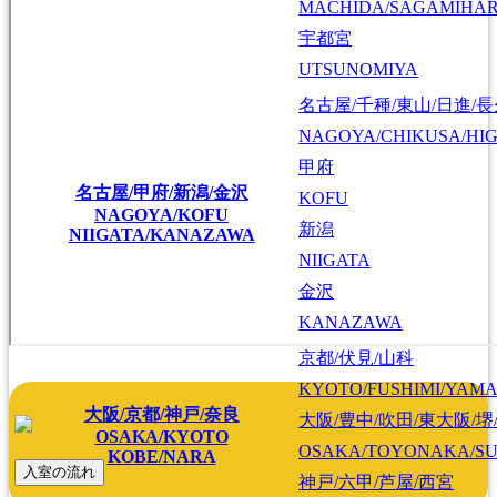
MACHIDA/SAGAMIHAR
宇都宮
UTSUNOMIYA
名古屋/千種/東山/日進/
NAGOYA/CHIKUSA/HI
甲府
名古屋/甲府/新潟/金沢
KOFU
NAGOYA/KOFU
新潟
NIIGATA/KANAZAWA
NIIGATA
金沢
KANAZAWA
京都/伏見/山科
KYOTO/FUSHIMI/YAM
大阪/京都/神戸/奈良
大阪/豊中/吹田/東大阪/堺
OSAKA/KYOTO
OSAKA/TOYONAKA/SU
KOBE/NARA
入室の流れ
神戸/六甲/芦屋/西宮