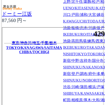
上野/北千住/葛飾/松戸/柏
男女共用
UENO/KITASENJU/KAT
Dormy Esaka
ドーミー江坂
川口/戸田/浦和/大宮/越谷
87,560
円～
KAWAGUCHI/TODA/UR
池袋/板橋/志木/川越/坂戸
IKEBUKURO/ITABASHI
池袋/高田馬場/練馬/西東
東京/神奈川/埼玉/千葉/栃木
IKEBUKURO/TAKADA
TOKYO/KANAGAWA/SAITAMA
CHIBA/TOCHIGI
NISHITOKYO/TOKORO
新宿/中野/吉祥寺/国分寺
SHINJUKU/NAKANO/KI
新宿/登戸/調布/府中/多摩
SHINJUKU/NOBORITO/
渋谷/川崎/蒲田/横浜/戸塚
SHIBUYA/KAWASAKI/
町田/相模原/厚木/大和/