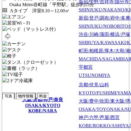
新宿/中野/吉祥寺/国分寺
Osaka Metro谷町線「平野駅」徒歩約15分
SHINJUKU/NAKANO/KI
Aタイプ 洋室8.10～12.00㎡
新宿/登戸/調布/府中/多摩
SHINJUKU/NOBORITO/
渋谷/川崎/蒲田/横浜/戸塚
SHIBUYA/KAWASAKI/
町田/相模原/厚木/大和/
MACHIDA/SAGAMIHAR
宇都宮
UTSUNOMIYA
京都/伏見/山科
KYOTO/FUSHIMI/YAM
写真
物件情報
料金
大阪/京都/神戸/奈良
大阪/豊中/吹田/東大阪/堺
OSAKA/KYOTO
OSAKA/TOYONAKA/SU
KOBE/NARA
神戸/六甲/芦屋/西宮
KOBE/ROKKO/ASHIYA/