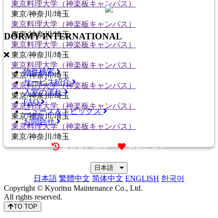
東京料理大学（神楽板キャンパス）
東京/神奈川/埼玉
東京料理大学（神楽板キャンパス）
東京/神奈川/埼玉
DORMY
INTERNATIONAL
東京料理大学（神楽板キャンパス）
東京/神奈川/埼玉
東京料理大学（神楽板キャンパス）
物件検索
東京/神奈川/埼玉
サービス紹介
東京料理大学（神楽板キャンパス）
入室の流れ
東京/神奈川/埼玉
FAQ
東京料理大学（神楽板キャンパス）
ニュース＆トピックス
東京/神奈川/埼玉
お問合せ
東京料理大学（神楽板キャンパス）
東京/神奈川/埼玉
最近見た物件
お気に入り
日本語
日本語
繁體中文
简体中文
ENGLISH
한국어
Copyright © Kyoritsu Maintenance Co., Ltd.
All rights reserved.
TO TOP