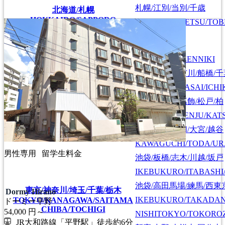
札幌/江別/当別/千歳
北海道/札幌
HOKKAIDO/SAPPORO
SAPPORO/EBETSU/TOB
首都圏全域
SHUTOKEN ZENNIKI
江戸川/葛西/市川/船橋/
EDOGAWA/KASAI/ICHI
上野/北千住/葛飾/松戸/柏
UENO/KITASENJU/KAT
川口/戸田/浦和/大宮/越谷
KAWAGUCHI/TODA/UR
男性専用
留学生料金
池袋/板橋/志木/川越/坂戸
IKEBUKURO/ITABASHI
池袋/高田馬場/練馬/西東
東京/神奈川/埼玉/千葉/栃木
Dormy Hirano
IKEBUKURO/TAKADA
TOKYO/KANAGAWA/SAITAMA
ドーミー平野
CHIBA/TOCHIGI
54,000
円～
NISHITOKYO/TOKORO
JR大和路線「平野駅」徒歩約6分