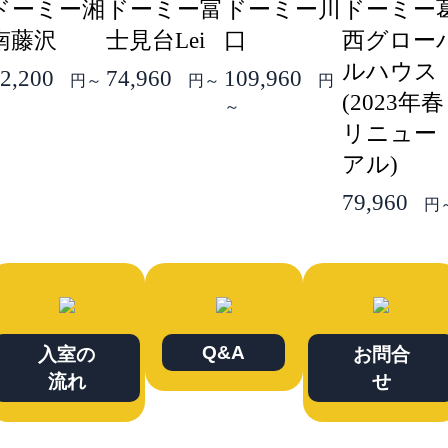
ドーミー湘
ドーミー富
ドーミー川
ドーミー
南藤沢
士見台Lei
口
西グロー
ルハウス
2,200
74,960
109,960
円～
円～
円
(2023年春
～
リニュー
アル)
79,960
円
Q&A
入室の
お問合
流れ
せ