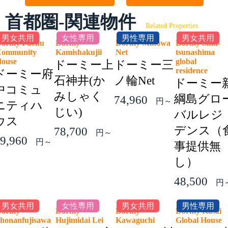
首都圏-関連物件
Related Properties
男女共用
女性専用
男性専用
男女共用
ormy Fuchu
Dormy
Dormy Minowa
Dormy Shin-
ommunity
Kamishakujii
Net
tsunashima
House
global
ドーミー上
ドーミー三
residence
ドーミー府
石神井(か
ノ輪Net
ドーミー
中コミュ
みしゃく
綱島グロ
74,960
円～
ニティハ
じい)
バルレジ
ウス
デンス（
78,700
円～
9,960
円～
事提供無
し）
48,500
円
男女共用
女性専用
男女共用
男性専用
Dormy
Dormy
Dormy
Dormy Kasai
honanfujisawa
Hujimidai Lei
Kawaguchi
Global Hous