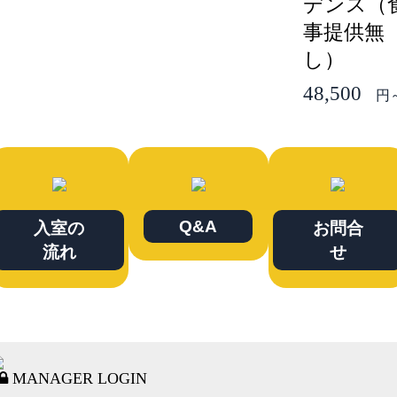
デンス（
事提供無
し）
48,500
円
Q&A
入室の
お問合
流れ
せ
MANAGER LOGIN