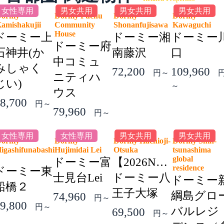
女性専用
男女共用
男女共用
男女共用
Dormy
Dormy Fuchu
Dormy
Dormy
amishakujii
Community
Shonanfujisawa
Kawaguchi
House
ドーミー上
ドーミー湘
ドーミー
ドーミー府
石神井(か
南藤沢
口
中コミュ
みしゃく
72,200
109,960
円～
ニティハ
じい)
～
ウス
8,700
円～
79,960
円～
女性専用
女性専用
男女共用
男女共用
Dormy
Dormy
Dormy Hachioji-
Dormy Shin-
igashifunabashi
Hujimidai Lei
Otsuka
tsunashima
2
global
ドーミー富
【2026NEW】
residence
ドーミー東
士見台Lei
ドーミー八
ドーミー
船橋２
王子大塚
綱島グロ
74,960
円～
9,800
円～
バルレジ
69,500
円～