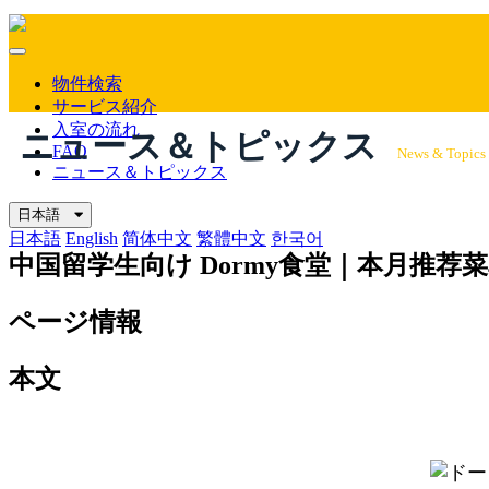
Mobile
Menu
物件検索
サービス紹介
入室の流れ
ニュース＆トピックス
FAQ
News & Topics
ニュース＆トピックス
日本語
日本語
English
简体中文
繁體中文
한국어
中国留学生向け
Dormy食堂｜本月推荐菜
ページ情報
本文