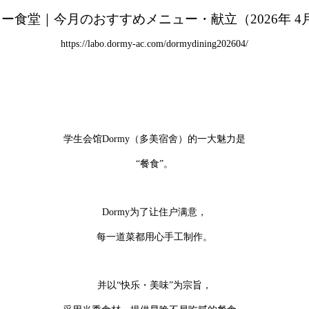
https://labo.dormy-ac.com/dormydining202604/
学生会馆Dormy（多美宿舍）的一大魅力是
“餐食”。
Dormy为了让住户满意，
每一道菜都用心手工制作。
并以“快乐・美味”为宗旨，