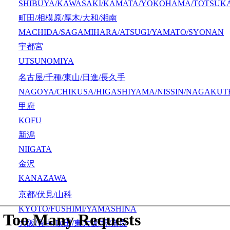
SHIBUYA/KAWASAKI/KAMATA/YOKOHAMA/TOTSUK
町田/相模原/厚木/大和/湘南
MACHIDA/SAGAMIHARA/ATSUGI/YAMATO/SYONAN
宇都宮
UTSUNOMIYA
名古屋/千種/東山/日進/長久手
NAGOYA/CHIKUSA/HIGASHIYAMA/NISSIN/NAGAKUT
甲府
KOFU
新潟
NIIGATA
金沢
KANAZAWA
京都/伏見/山科
KYOTO/FUSHIMI/YAMASHINA
大阪/豊中/吹田/東大阪/堺/奈良