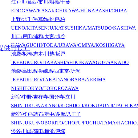
江戸川/葛西/市川/船橋/千葉
EDOGAWA/KASAI/ICHIKAWA/HUNABASHI/CHIBA
上野/北千住/葛飾/松戸/柏
UENO/KITASENJU/KATSUSHIKA/MATSUDO/KASHIWA
川口/戸田/浦和/大宮/越谷
KAWAGUCHI/TODA/URAWA/OMIYA/KOSHIGAYA
提供無し）
池袋/板橋/志木/川越/坂戸
IKEBUKURO/ITABASHI/SHIKI/KAWAGOE/SAKADO
池袋/高田馬場/練馬/西東京/所沢
IKEBUKURO/TAKADANOBABA/NERIMA
NISHITOKYO/TOKOROZAWA
新宿/中野/吉祥寺/国分寺/立川
SHINJUKU/NAKANO/KICHIJOJI/KOKUBUNJI/TACHIK
新宿/登戸/調布/府中/多摩/八王子
SHINJUKU/NOBORITO/CHOFU/FUCHU/TAMA/HACHIOJ
渋谷/川崎/蒲田/横浜/戸塚