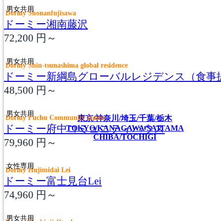
男女共用
Dormy Shonanfujisawa
ドーミー湘南藤沢
72,200
円～
男女共用
Dormy Shin-tsunashima global residence
ドーミー新綱島グローバルレジデンス（食事
48,500
円～
男女共用
Dormy Fuchu Community House
東京/神奈川/埼玉/千葉/栃木
ドーミー府中コミュニティハウス
TOKYO/KANAGAWA/SAITAMA
CHIBA/TOCHIGI
79,960
円～
女性専用
Dormy Hujimidai Lei
ドーミー富士見台Lei
74,960
円～
男女共用