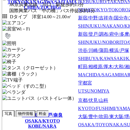
IKEBUKURO/TAKADA
TOKYO/KANAGAWA/SAITAMA
JR京浜東北線「川口」駅徒歩約15分
CHIBA/TOCHIGI
NISHITOKYO/TOKORO
国際興業バス「中の橋」バス停徒歩約1分
Dタイプ 洋室14.00～21.00㎡
新宿/中野/吉祥寺/国分寺
SHINJUKU/NAKANO/KI
新宿/登戸/調布/府中/多摩
SHINJUKU/NOBORITO/
渋谷/川崎/蒲田/横浜/戸塚
SHIBUYA/KAWASAKI/
町田/相模原/厚木/大和/
MACHIDA/SAGAMIHAR
宇都宮
UTSUNOMIYA
京都/伏見/山科
KYOTO/FUSHIMI/YAM
写真
物件情報
料金
大阪/京都/神戸/奈良
大阪/豊中/吹田/東大阪/堺
OSAKA/KYOTO
OSAKA/TOYONAKA/SU
KOBE/NARA