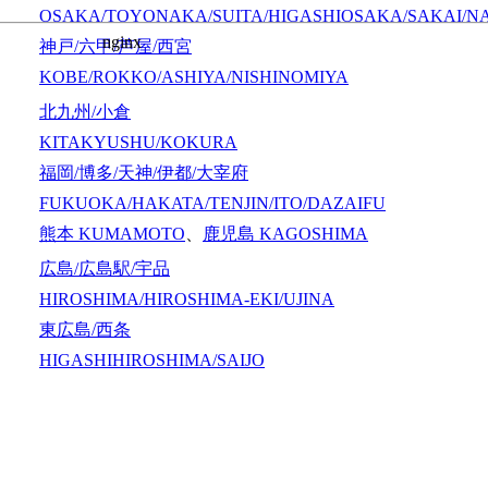
OSAKA/TOYONAKA/SUITA/HIGASHIOSAKA/SAKAI/N
神戸/六甲/芦屋/西宮
KOBE/ROKKO/ASHIYA/NISHINOMIYA
北九州/小倉
KITAKYUSHU/KOKURA
福岡/博多/天神/伊都/大宰府
FUKUOKA/HAKATA/TENJIN/ITO/DAZAIFU
熊本
KUMAMOTO
、
鹿児島
KAGOSHIMA
広島/広島駅/宇品
HIROSHIMA/HIROSHIMA-EKI/UJINA
東広島/西条
HIGASHIHIROSHIMA/SAIJO