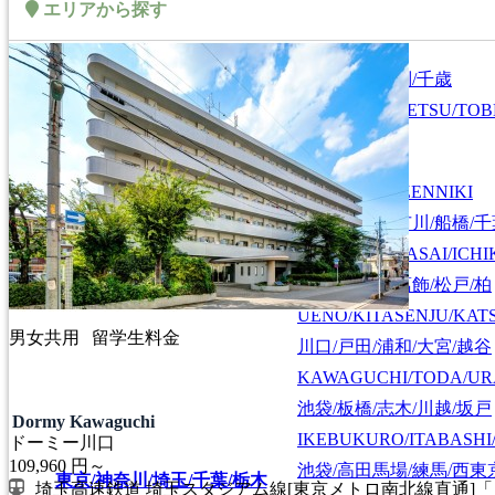
エリアから探す
札幌/江別/当別/千歳
北海道/札幌
HOKKAIDO/SAPPORO
SAPPORO/EBETSU/TOB
首都圏全域
SHUTOKEN ZENNIKI
江戸川/葛西/市川/船橋/
EDOGAWA/KASAI/ICHI
上野/北千住/葛飾/松戸/柏
UENO/KITASENJU/KAT
男女共用
留学生料金
川口/戸田/浦和/大宮/越谷
KAWAGUCHI/TODA/UR
池袋/板橋/志木/川越/坂戸
Dormy Kawaguchi
IKEBUKURO/ITABASHI
ドーミー川口
109,960
円～
池袋/高田馬場/練馬/西東
東京/神奈川/埼玉/千葉/栃木
埼玉高速鉄道 埼玉スタジアム線[東京メトロ南北線直通]