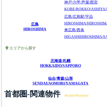
神戸/六甲/芦屋/西宮
KOBE/ROKKO/ASHIYA/
広島/広島駅/宇品
HIROSHIMA/HIROSHIMA
広島
HIROSHIMA
東広島/西条
HIGASHIHIROSHIMA/SA
エリアから探す
北海道/札幌
HOKKAIDO/SAPPORO
仙台/青森/山形
SENDAI/AOMORI/YAMAGATA
首都圏-関連物件
Related Properties