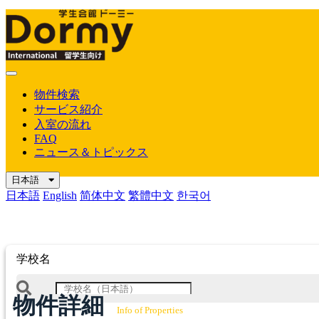
Mobile
Menu
物件検索
サービス紹介
入室の流れ
FAQ
ニュース＆トピックス
日本語
日本語
English
简体中文
繁體中文
한국어
学校名
物件詳細
Info of Properties