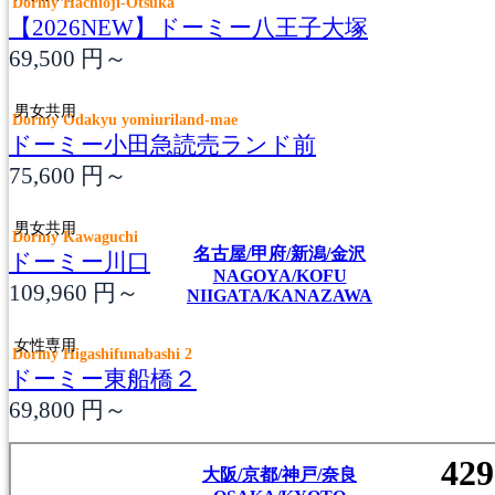
Dormy Hachioji-Otsuka
【2026NEW】ドーミー八王子大塚
69,500
円～
男女共用
Dormy Odakyu yomiuriland-mae
ドーミー小田急読売ランド前
75,600
円～
男女共用
Dormy Kawaguchi
名古屋/甲府/新潟/金沢
ドーミー川口
NAGOYA/KOFU
109,960
円～
NIIGATA/KANAZAWA
女性専用
Dormy Higashifunabashi 2
ドーミー東船橋２
69,800
円～
大阪/京都/神戸/奈良