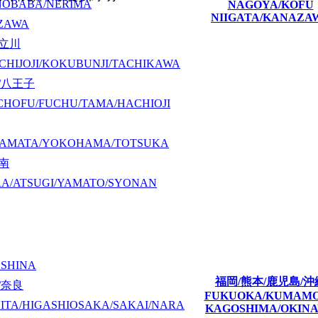
NOBABA/NERIMA
NAGOYA/KOFU
NIIGATA/KANAZA
ZAWA
/立川
CHIJOJI/KOKUBUNJI/TACHIKAWA
/八王子
CHOFU/FUCHU/TAMA/HACHIOJI
KAMATA/YOKOHAMA/TOTSUKA
湘南
A/ATSUGI/YAMATO/SYONAN
ASHINA
福岡/熊本/鹿児島/沖
/奈良
FUKUOKA/KUMAM
ITA/HIGASHIOSAKA/SAKAI/NARA
KAGOSHIMA/OKIN