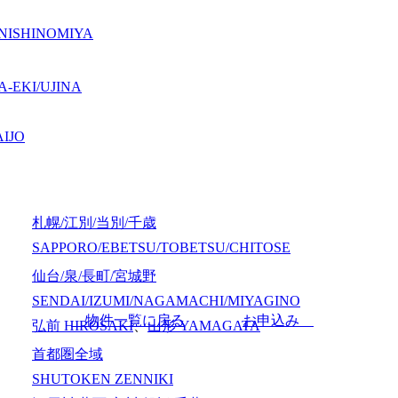
NISHINOMIYA
-EKI/UJINA
IJO
札幌/江別/当別/千歳
SAPPORO/EBETSU/TOBETSU/CHITOSE
仙台/泉/長町/宮城野
SENDAI/IZUMI/NAGAMACHI/MIYAGINO
物件一覧に戻る
お申込み
弘前
HIROSAKI
、
山形
YAMAGATA
首都圏全域
SHUTOKEN ZENNIKI