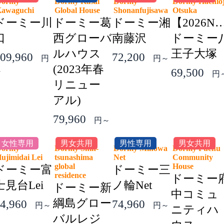
Dormy
Dormy Kasai
Dormy
Dormy Hachioj
Kawaguchi
Global House
Shonanfujisawa
Otsuka
ドーミー川
ドーミー葛
ドーミー湘
【2026N
口
西グローバ
南藤沢
ドーミー
ルハウス
王子大塚
09,960
72,200
円
円～
(2023年春
69,500
～
円
リニュー
アル)
79,960
円～
女性専用
男女共用
男性専用
男女共用
Dormy
Dormy Shin-
Dormy Minowa
Dormy Fuchu
ujimidai Lei
tsunashima
Net
Community
global
House
ドーミー富
ドーミー三
residence
ドーミー
士見台Lei
ノ輪Net
ドーミー新
中コミュ
綱島グロー
4,960
74,960
円～
円～
ニティハ
バルレジ