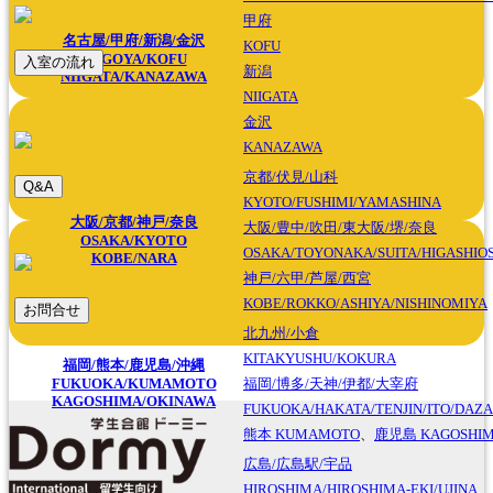
甲府
名古屋/甲府/新潟/金沢
KOFU
NAGOYA/KOFU
入室の流れ
新潟
NIIGATA/KANAZAWA
NIIGATA
金沢
KANAZAWA
京都/伏見/山科
Q&A
KYOTO/FUSHIMI/YAMASHINA
大阪/京都/神戸/奈良
大阪/豊中/吹田/東大阪/堺/奈良
OSAKA/KYOTO
OSAKA/TOYONAKA/SUITA/HIGASHIO
KOBE/NARA
神戸/六甲/芦屋/西宮
KOBE/ROKKO/ASHIYA/NISHINOMIYA
お問合せ
北九州/小倉
KITAKYUSHU/KOKURA
福岡/熊本/鹿児島/沖縄
FUKUOKA/KUMAMOTO
福岡/博多/天神/伊都/大宰府
KAGOSHIMA/OKINAWA
FUKUOKA/HAKATA/TENJIN/ITO/DAZA
熊本
KUMAMOTO
、
鹿児島
KAGOSHI
広島/広島駅/宇品
HIROSHIMA/HIROSHIMA-EKI/UJINA
広島