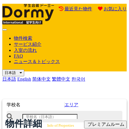
最近見た物件
お気に入り
Mobile
Menu
物件検索
サービス紹介
入室の流れ
FAQ
ニュース＆トピックス
日本語
日本語
English
简体中文
繁體中文
한국어
学校名
エリア
物件詳細
プレミアムルーム
Info of Properties