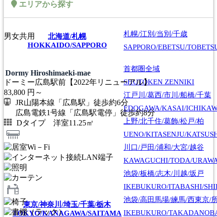
エリアから探す
札幌/江別/当別/千歳
男女共用
北海道/札幌
HOKKAIDO/SAPPORO
SAPPORO/EBETSU/TOBETS
首都圏全域
Dormy Hiroshimaeki-mae
SHUTOKEN ZENNIKI
ドーミー広島駅前【2022年リニューアル】
83,800
円～
江戸川/葛西/市川/船橋/千葉
JR山陽本線「広島駅」徒歩約6分
EDOGAWA/KASAI/ICHIKAW
広島電鉄1号線「広島駅電停」徒歩約8分
上野/北千住/葛飾/松戸/柏
Dタイプ 洋室11.25㎡
UENO/KITASENJU/KATSUS
川口/戸田/浦和/大宮/越谷
KAWAGUCHI/TODA/URAWA
池袋/板橋/志木/川越/坂戸
IKEBUKURO/ITABASHI/SH
池袋/高田馬場/練馬/西東京/
東京/神奈川/埼玉/千葉/栃木
IKEBUKURO/TAKADANOB
TOKYO/KANAGAWA/SAITAMA