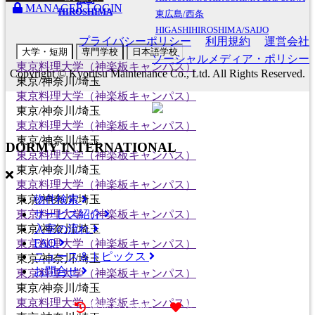
MANAGER LOGIN
HIROSHIMA
東広島/西条
HIGASHIHIROSHIMA/SAIJO
プライバシーポリシー
利用規約
運営会社
大学・短期
専門学校
日本語学校
ソーシャルメディア・ポリシー
東京料理大学（神楽板キャンパス）
Copyright © Kyoritsu Maintenance Co., Ltd. All Rights Reserved.
東京/神奈川/埼玉
東京料理大学（神楽板キャンパス）
東京/神奈川/埼玉
東京料理大学（神楽板キャンパス）
東京/神奈川/埼玉
DORMY
INTERNATIONAL
東京料理大学（神楽板キャンパス）
東京/神奈川/埼玉
東京料理大学（神楽板キャンパス）
物件検索
東京/神奈川/埼玉
サービス紹介
東京料理大学（神楽板キャンパス）
入室の流れ
東京/神奈川/埼玉
FAQ
東京料理大学（神楽板キャンパス）
ニュース＆トピックス
東京/神奈川/埼玉
お問合せ
東京料理大学（神楽板キャンパス）
東京/神奈川/埼玉
東京料理大学（神楽板キャンパス）
最近見た物件
お気に入り