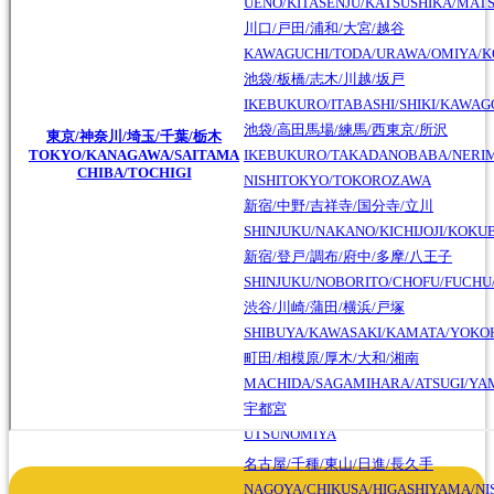
UENO/KITASENJU/KATSUSHIKA/MAT
川口/戸田/浦和/大宮/越谷
KAWAGUCHI/TODA/URAWA/OMIYA/K
池袋/板橋/志木/川越/坂戸
IKEBUKURO/ITABASHI/SHIKI/KAWA
池袋/高田馬場/練馬/西東京/所沢
東京/神奈川/埼玉/千葉/栃木
TOKYO/KANAGAWA/SAITAMA
IKEBUKURO/TAKADANOBABA/NERI
CHIBA/TOCHIGI
NISHITOKYO/TOKOROZAWA
新宿/中野/吉祥寺/国分寺/立川
SHINJUKU/NAKANO/KICHIJOJI/KOKU
新宿/登戸/調布/府中/多摩/八王子
SHINJUKU/NOBORITO/CHOFU/FUCHU
渋谷/川崎/蒲田/横浜/戸塚
SHIBUYA/KAWASAKI/KAMATA/YOK
町田/相模原/厚木/大和/湘南
MACHIDA/SAGAMIHARA/ATSUGI/YA
宇都宮
UTSUNOMIYA
名古屋/千種/東山/日進/長久手
NAGOYA/CHIKUSA/HIGASHIYAMA/NI