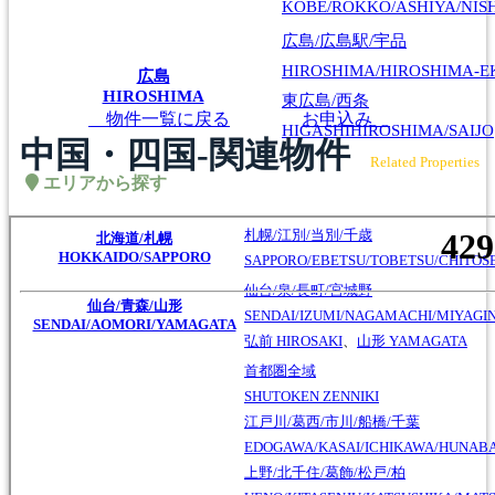
KOBE/ROKKO/ASHIYA/NIS
広島/広島駅/宇品
HIROSHIMA/HIROSHIMA-EK
広島
HIROSHIMA
東広島/西条
物件一覧に戻る
お申込み
HIGASHIHIROSHIMA/SAIJO
中国・四国-関連物件
Related Properties
エリアから探す
札幌/江別/当別/千歳
北海道/札幌
HOKKAIDO/SAPPORO
SAPPORO/EBETSU/TOBETSU/CHITOS
仙台/泉/長町/宮城野
仙台/青森/山形
SENDAI/IZUMI/NAGAMACHI/MIYAGI
SENDAI/AOMORI/YAMAGATA
弘前
HIROSAKI
、
山形
YAMAGATA
首都圏全域
SHUTOKEN ZENNIKI
江戸川/葛西/市川/船橋/千葉
EDOGAWA/KASAI/ICHIKAWA/HUNABA
上野/北千住/葛飾/松戸/柏