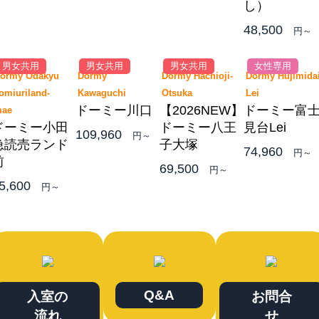
し）
48,500
円～
男女共用
男女共用
男女共用
女性専用
ormy Odakyu
Dormy
Dormy Hachioji-
Dormy Hujimida
omiuriland-
Kawaguchi
Otsuka
Lei
ドーミー川口
【2026NEW】
ドーミー富
mae
ドーミー小田
ドーミー八王
見台Lei
109,960
円～
急読売ランド
子大塚
74,960
円～
前
69,500
円～
5,600
円～
Q&A
入室の
お問合
流れ
せ