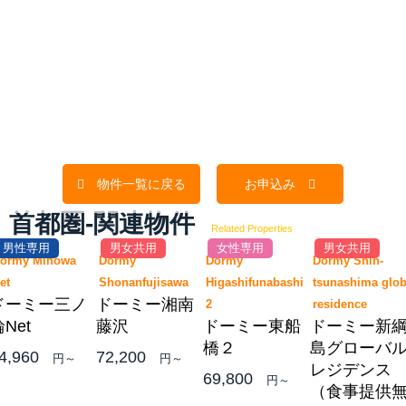
物件一覧に戻る
お申込み
首都圏-関連物件
Related Properties
男性専用
男女共用
女性専用
男女共用
ormy Minowa
Dormy
Dormy
Dormy Shin-
Net
Shonanfujisawa
Higashifunabashi
tsunashima glob
ドーミー三ノ
ドーミー湘南
2
residence
Net
藤沢
ドーミー東船
ドーミー新
橋２
島グローバ
4,960
72,200
円～
円～
レジデンス
69,800
円～
（食事提供