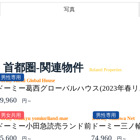
写真
首都圏-関連物件
Related Properties
男性専用
ormy Kasai Global House
ドーミー葛西グローバルハウス(2023年春リ
9,960
円～
男女共用
男性専用
ormy Odakyu yomiuriland-mae
Dormy Minowa Net
ドーミー小田急読売ランド前
ドーミー三ノ輪
5,600
74,960
円～
円～