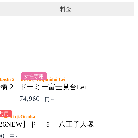
料金
女性専用
abashi 2
Dormy Hujimidai Lei
船橋２
ドーミー富士見台Lei
74,960
円～
共用
 Hachioji-Otsuka
026NEW】ドーミー八王子大塚
00
円～