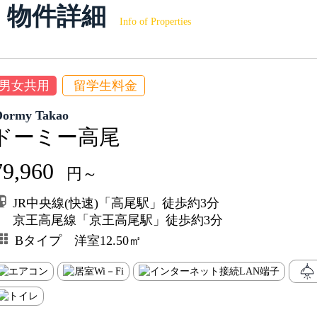
物件詳細
Info of Properties
男女共用
留学生料金
Dormy Takao
ドーミー高尾
79,960
円～
JR中央線(快速)「高尾駅」徒歩約3分
京王高尾線「京王高尾駅」徒歩約3分
Bタイプ 洋室12.50㎡