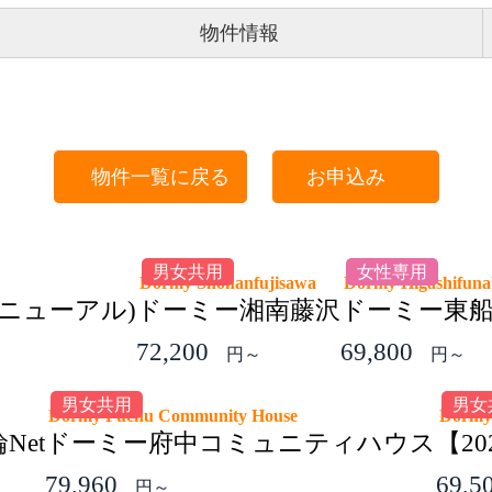
物件情報
物件一覧に戻る
お申込み
男女共用
女性専用
Dormy Shonanfujisawa
Dormy Higashifun
ニューアル)
ドーミー湘南藤沢
ドーミー東
72,200
69,800
円～
円～
男女共用
男女
Dormy Fuchu Community House
Dormy
Net
ドーミー府中コミュニティハウス
【2
79,960
69,5
円～