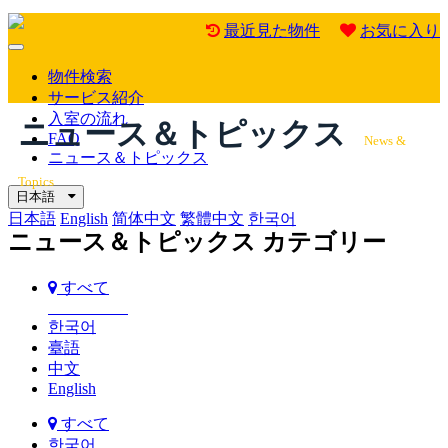
最近見た物件
お気に入り
Mobile
Menu
物件検索
サービス紹介
入室の流れ
ニュース＆トピックス
FAQ
News &
ニュース＆トピックス
Topics
日本語
日本語
English
简体中文
繁體中文
한국어
ニュース＆トピックス カテゴリー
すべて
한국어
臺語
中文
English
すべて
한국어