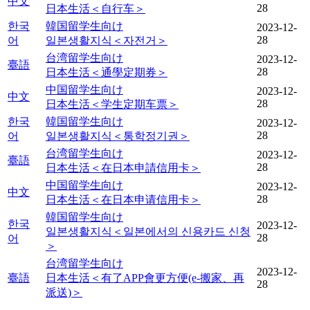
中文
28
日本生活＜自行车＞
한국
韓国留学生向け
2023-12-
28
어
일본생활지식＜자전거＞
台湾留学生向け
2023-12-
臺語
28
日本生活＜通學定期券＞
中国留学生向け
2023-12-
中文
28
日本生活＜学生定期车票＞
한국
韓国留学生向け
2023-12-
28
어
일본생활지식＜통학정기권＞
台湾留学生向け
2023-12-
臺語
28
日本生活＜在日本申請信用卡＞
中国留学生向け
2023-12-
中文
28
日本生活＜在日本申请信用卡＞
韓国留学生向け
한국
2023-12-
일본생활지식＜일본에서의 신용카드 신청
28
어
＞
台湾留学生向け
2023-12-
臺語
日本生活＜有了APP會更方便(e-搬家、再
28
派送)＞