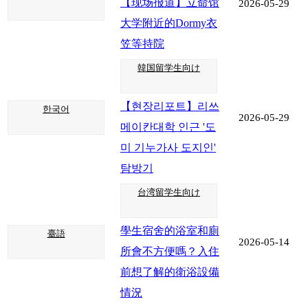
【现场报道】立命馆
2026-05-29
大学附近的Dormy衣
笠等持院
韓国留学生向け
【현장리포트】리쓰
한국어
2026-05-29
메이칸대학 인근 '도
미 기누가사 도지인'
탐방기
台湾留学生向け
學生宿舍的浴室和廁
臺語
2026-05-14
所會不方便嗎？入住
前想了解的衛浴設備
情況