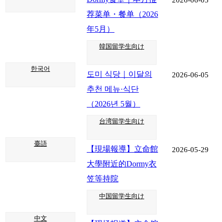
荐菜单・餐单（2026
年5月）
韓国留学生向け
한국어
도미 식당｜이달의
2026-06-05
추천 메뉴·식단
（2026년 5월）
台湾留学生向け
臺語
【現場報導】立命館
2026-05-29
大學附近的Dormy衣
笠等持院
中国留学生向け
中文