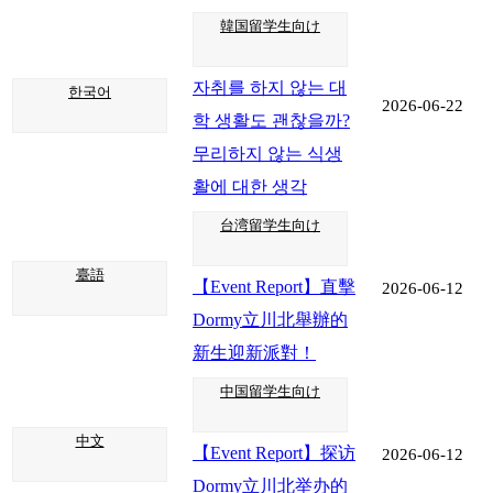
韓国留学生向け
자취를 하지 않는 대
한국어
2026-06-22
학 생활도 괜찮을까?
무리하지 않는 식생
활에 대한 생각
台湾留学生向け
臺語
【Event Report】直擊
2026-06-12
Dormy立川北舉辦的
新生迎新派對！
中国留学生向け
中文
【Event Report】探访
2026-06-12
Dormy立川北举办的