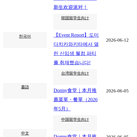
新生欢迎派对！
韓国留学生向け
【Event Report】도미
한국어
2026-06-12
다치카와키타에서 열
린 신입생 웰컴 파티
를 취재했습니다!
台湾留学生向け
臺語
Dormy食堂｜本月推
2026-06-05
薦菜單・餐單（2026
年5月）
中国留学生向け
中文
Dormy食堂｜本月推
2026-06-05