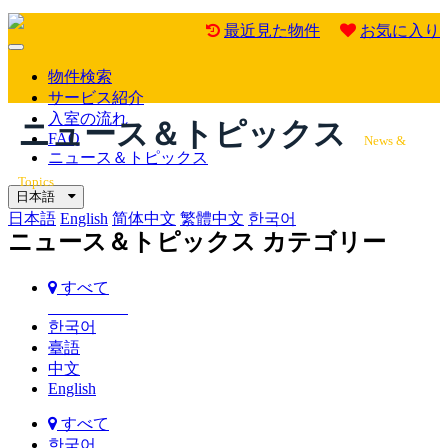
最近見た物件
お気に入り
Mobile
Menu
物件検索
サービス紹介
入室の流れ
ニュース＆トピックス
FAQ
News &
ニュース＆トピックス
Topics
日本語
日本語
English
简体中文
繁體中文
한국어
ニュース＆トピックス カテゴリー
すべて
한국어
臺語
中文
English
すべて
한국어