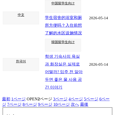
中国留学生向け
中文
学生宿舍的浴室和厕
2026-05-14
所方便吗？入住前想
了解的水区设施情况
韓国留学生向け
학생 기숙사의 욕실
한국어
과 화장실은 실제로
2026-05-14
어떨까? 입주 전 알아
두면 좋은 물 사용 공
간 이야기
最初
1
ページ
OPEN
2
ページ
3
ページ
4
ページ
5
ページ
6
ペー
ジ
7
ページ
8
ページ
9
ページ
10
ページ
次へ
最後