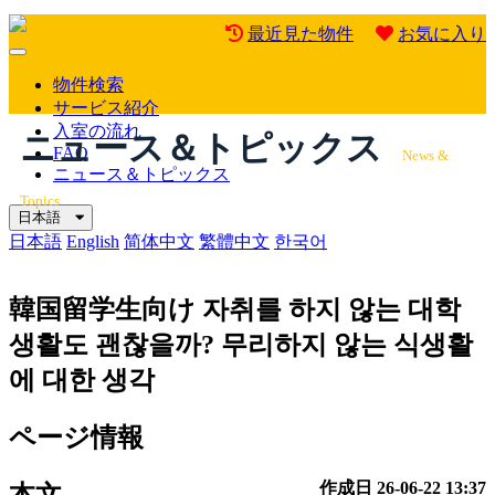
最近見た物件
お気に入り
Mobile
Menu
物件検索
サービス紹介
入室の流れ
ニュース＆トピックス
FAQ
News &
ニュース＆トピックス
Topics
日本語
日本語
English
简体中文
繁體中文
한국어
韓国留学生向け
자취를 하지 않는 대학
생활도 괜찮을까? 무리하지 않는 식생활
에 대한 생각
ページ情報
作成日
26-06-22 13:37
本文