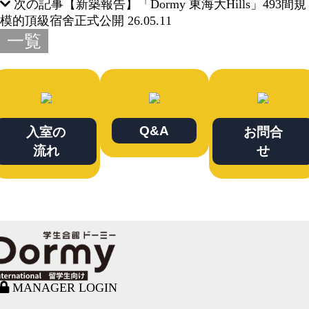
次の記事
【新築報告】「Dormy 東海大Hills」493間規
模的頂級宿舍正式公開
26.05.11
一覧
Q&A
入室の
お問合
流れ
せ
MANAGER LOGIN