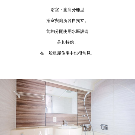
浴室・廁所分離型
浴室與廁所各自獨立。
能夠分開使用水區設備
是其特點，
在一般租屋住宅中也很常見。