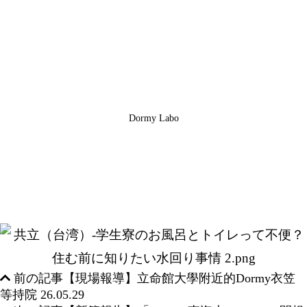
Dormy Labo
前の記事
【現場報導】立命館大學附近的Dormy衣笠
等持院
26.05.29