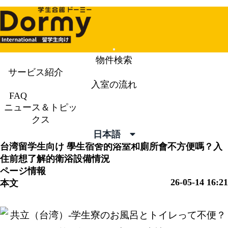
Mobile
物件検索
Menu
サービス紹介
入室の流れ
ニュース＆トピックス
News &
FAQ
ニュース＆トピッ
Topics
クス
日本語
台湾留学生向け
學生宿舍的浴室和廁所會不方便嗎？入
住前想了解的衛浴設備情況
ページ情報
26-05-14 16:21
本文