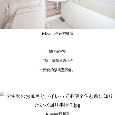
▶Dormy牛込神樂坂
整體浴室型
浴缸、廁所與洗手台
一體化的緊湊型設備。
▶Dormy西新宿