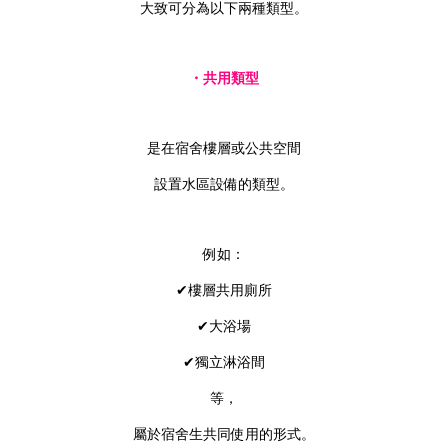
大致可分為以下兩種類型。
・共用類型
是在宿舍樓層或公共空間
設置水區設備的類型。
例如：
✔樓層共用廁所
✔大浴場
✔獨立淋浴間
等，
屬於宿舍生共同使用的形式。