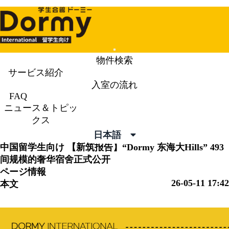
Mobile
物件検索
Menu
サービス紹介
入室の流れ
ニュース＆トピックス
News &
FAQ
ニュース＆トピッ
Topics
クス
日本語
中国留学生向け
【新筑报告】“Dormy 东海大Hills” 493
间规模的奢华宿舍正式公开
ページ情報
26-05-11 17:42
本文