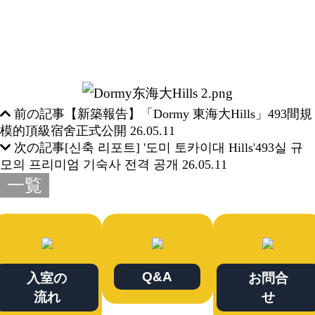
前の記事
【新築報告】「Dormy 東海大Hills」493間規
模的頂級宿舍正式公開
26.05.11
次の記事
[신축 리포트] '도미 토카이대 Hills'493실 규
모의 프리미엄 기숙사 전격 공개
26.05.11
一覧
Q&A
入室の
お問合
流れ
せ