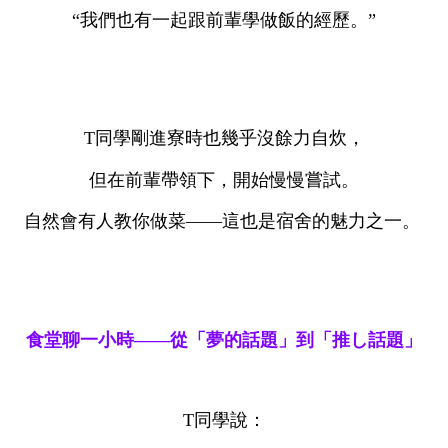
“我們也有一起跟前輩學做飯的經歷。”
T同學剛進寮時也幾乎沒餘力自炊，
但在前輩帶領下，開始慢慢嘗試。
自然會有人教你做菜——這也是宿舍的魅力之一。
食堂聊一小時——從「夢的話題」到「推し話題」
T同學說：