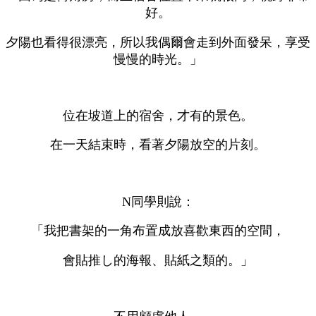
好。
夕陽也看得很漂亮，所以我偶爾會走到外面發呆，享受
慢慢的時光。」
位在坡道上的宿舍，才有的景色。
在一天結束時，看著夕陽放空的片刻。
N同學則說：
「我把書架的一角布置成放喜歡東西的空間，
會貼推し的海報、貼紙之類的。」