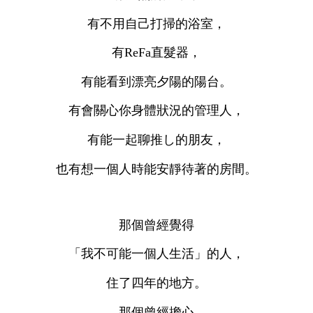
有不用自己打掃的浴室，
有ReFa直髮器，
有能看到漂亮夕陽的陽台。
有會關心你身體狀況的管理人，
有能一起聊推し的朋友，
也有想一個人時能安靜待著的房間。
那個曾經覺得
「我不可能一個人生活」的人，
住了四年的地方。
那個曾經擔心