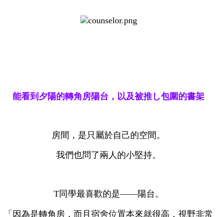
能看到夕陽的轉角房陽台，以及被推し包圍的書架
房間，是只屬於自己的空間。
我們也問了兩人的小堅持。
T同學最喜歡的是——陽台。
「因為是轉角房，而且宿舍位置本來就很高，視野非常