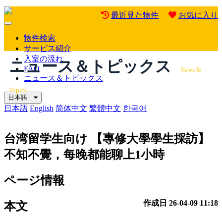
最近見た物件
お気に入り
Mobile
Menu
物件検索
サービス紹介
入室の流れ
ニュース＆トピックス
FAQ
News &
ニュース＆トピックス
Topics
日本語
日本語
English
简体中文
繁體中文
한국어
台湾留学生向け
【專修大學學生採訪】
不知不覺，每晚都能聊上1小時
ページ情報
作成日
26-04-09 11:18
本文