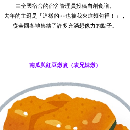
由全國宿舍的宿舍管理員投稿自創食譜。
去年的主題是「這樣的○○也被我夾進麵包裡！」，
從全國各地集結了許多充滿想像力的點子。
南瓜與紅豆燉煮（表兄妹燉）