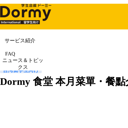
サービス紹介
ニュース＆トピックス
News & To
FAQ
ニュース＆トピッ
クス
台湾留学生向け
Dormy 食堂 本月菜單・餐點