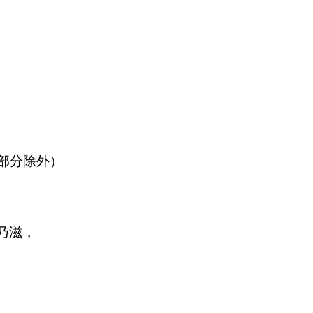
（部分除外）
乃滋，
。