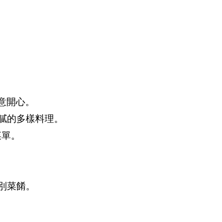
意開心。
膩的多樣料理。
菜單。
別菜餚。