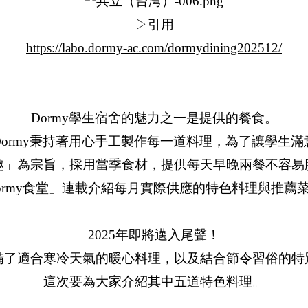
▷引用
https://labo.dormy-ac.com/dormydining202512/
Dormy學生宿舍的魅力之一是提供的餐食。
Dormy秉持著用心手工製作每一道料理，為了讓學生滿
趣」為宗旨，採用當季食材，提供每天早晚兩餐不容易
ormy食堂」連載介紹每月實際供應的特色料理與推薦
2025年即將邁入尾聲！
備了適合寒冷天氣的暖心料理，以及結合節令習俗的特
這次要為大家介紹其中五道特色料理。