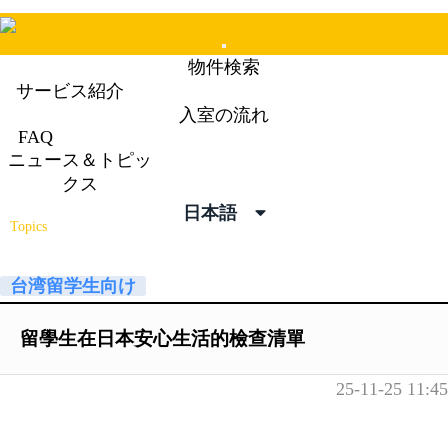
Mobile
物件検索
Menu
サービス紹介
入室の流れ
FAQ
ニュース＆トピッ
ニュース＆トピックス
クス
News &
日本語
Topics
台湾留学生向け
留學生在日本安心生活的檢查清單
25-11-25 11:45