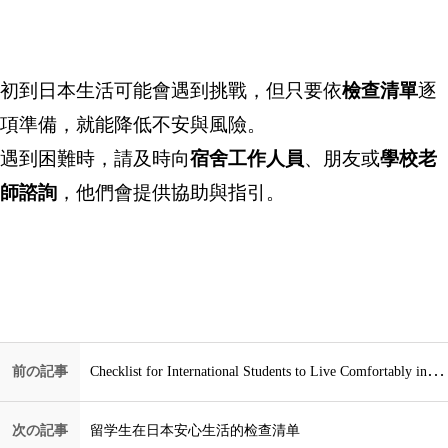
初到日本生活可能會遇到挑戰，但只要依
檢
查
清單
逐
項準備，就能降低不安與風險。
遇到困難時，請及時向
宿舍工作人員
、朋友或
學校老
師諮詢
，他們會提供協助與指引。
前の記事
Checklist for International Students to Live Comfortably in Japan
次の記事
留学生在日本安心生活的检查清单