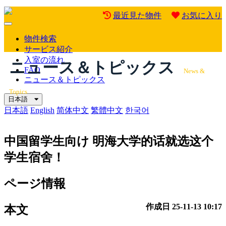
最近見た物件
お気に入り
Mobile
Menu
物件検索
サービス紹介
入室の流れ
ニュース＆トピックス
FAQ
News &
ニュース＆トピックス
Topics
日本語
日本語
English
简体中文
繁體中文
한국어
中国留学生向け
明海大学的话就选这个
学生宿舍！
ページ情報
作成日
25-11-13 10:17
本文