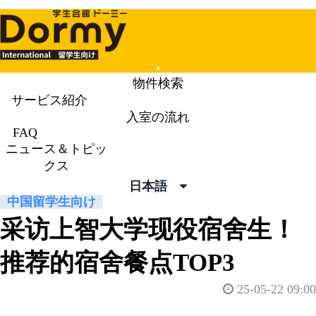
Mobile
物件検索
Menu
サービス紹介
入室の流れ
ニュース＆トピックス
News &
FAQ
ニュース＆トピッ
Topics
クス
日本語
中国留学生向け
采访上智大学现役宿舍生！
推荐的宿舍餐点TOP3
25-05-22 09:00