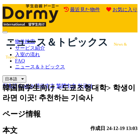
最近見た物件
お気に入り
Mobile
ニュース＆トピックス
Menu
物件検索
News &
サービス紹介
入室の流れ
Topics
FAQ
ニュース＆トピックス
日本語
日本語
English
简体中文
繁體中文
한국어
韓国留学生向け
<도쿄조형대학> 학생이
라면 이곳! 추천하는 기숙사
ページ情報
作成日
24-12-19 13:03
本文