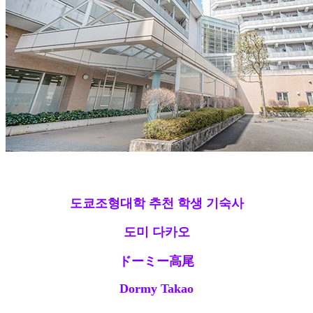
도쿄조형대학 추천 학생 기숙사
도미
다카오
ドーミー高尾
Dormy Takao