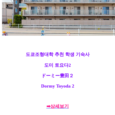
도쿄조형대학 추천 학생 기숙사
도미 토요다2
ドーミー豊田２
Dormy Toyoda 2
➡상세보기