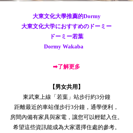
大東文化大學推薦的Dormy
大東文化大学におすすめのドーミー
ドーミー若葉
Dormy Wakaba
➡了解更多
【男女共用】
東武東上線「若葉」站步行約3分鐘
距離最近的車站僅步行3分鐘，通學便利，
房間內備有家具與家電，讓您可以輕鬆入住。
希望這些資訊能成為大家選擇住處的參考。