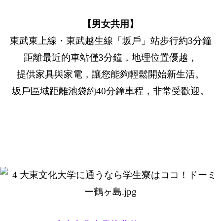
【男女共用】
東武東上線・東武越生線「坂戶」站步行約3分鐘
距離最近的車站僅3分鐘，地理位置優越，
提供家具與家電，讓您能夠輕鬆開始新生活。
坂戶區域距離池袋約40分鐘車程，非常受歡迎。