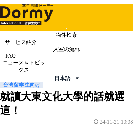
Mobile
物件検索
Menu
サービス紹介
入室の流れ
ニュース＆トピックス
News &
FAQ
ニュース＆トピッ
Topics
クス
日本語
台湾留学生向け
就讀大東文化大學的話就選
這！
24-11-21 10:38