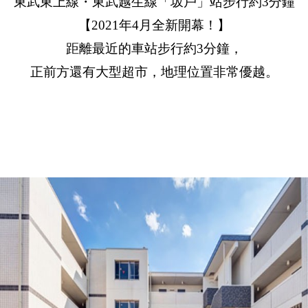
東武東上線・東武越生線「坂戶」站步行約3分鐘
【2021年4月全新開幕！】
距離最近的車站步行約3分鐘，
正前方還有大型超市，地理位置非常優越。