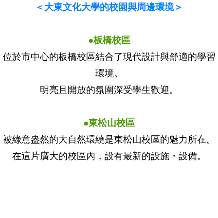
＜大東文化大學的校園與周邊環境＞
●板橋校區
位於市中心的板橋校區結合了現代設計與舒適的學習
環境。
明亮且開放的氛圍深受學生歡迎。
●東松山校區
被綠意盎然的大自然環繞是東松山校區的魅力所在。
在這片廣大的校區內，設有最新的設施・設備。