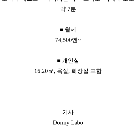
약 7분
■ 월세
74,500엔~
■ 개인실
16.20㎡, 욕실, 화장실 포함
기사
Dormy Labo