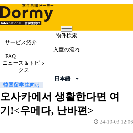
Mobile
物件検索
Menu
サービス紹介
ニュース＆トピックス
入室の流れ
News &
FAQ
ニュース＆トピッ
Topics
クス
日本語
韓国留学生向け
오사카에서 생활한다면 여
기!<우메다, 난바편>
24-10-03 12:06