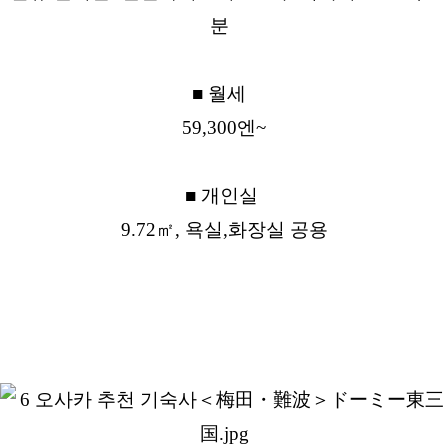
분
■ 월세
59,300엔~
■ 개인실
9.72㎡, 욕실,화장실 공용