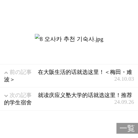
前の記事
在大阪生活的话就选这里！＜梅田・难
24.10.03
波＞
次の記事
就读庆应义塾大学的话就选这里！推荐
24.09.26
的学生宿舍
一覧