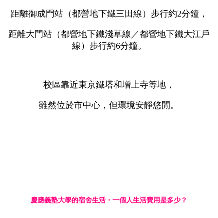
距離御成門站（都營地下鐵三田線）步行約2分鐘，
距離大門站（都營地下鐵淺草線／都營地下鐵大江戶
線）步行約6分鐘。
校區靠近東京鐵塔和增上寺等地，
雖然位於市中心，但環境安靜悠閒。
慶應義塾大學的宿舍生活・一個人生活費用是多少？