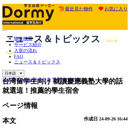
最近見た物件
お気に入り
Mobile
ニュース＆トピックス
Menu
物件検索
News &
サービス紹介
入室の流れ
Topics
FAQ
ニュース＆トピックス
日本語
日本語
English
简体中文
繁體中文
한국어
台湾留学生向け
就讀慶應義塾大學的話
就選這！推薦的學生宿舍
ページ情報
作成日
24-09-26 16:44
本文