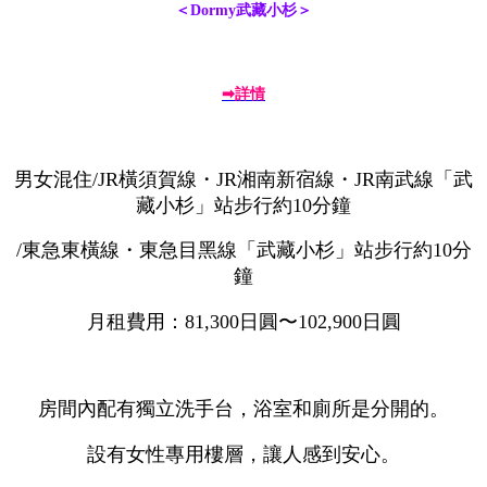
＜Dormy武藏小杉＞
➡詳情
男女混住/JR橫須賀線・JR湘南新宿線・JR南武線「武
藏小杉」站步行約10分鐘
/東急東橫線・東急目黑線「武藏小杉」站步行約10分
鐘
月租費用：81,300日圓〜102,900日圓
房間內配有獨立洗手台，浴室和廁所是分開的。
設有女性專用樓層，讓人感到安心。