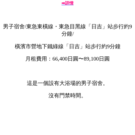
➡詳情
男子宿舍/東急東橫線・東急目黑線「日吉」站步行約9
分鐘/
橫濱市營地下鐵綠線「日吉」站步行約9分鐘
月租費用：66,400日圓〜89,100日圓
這是一個設有大浴場的男子宿舍。
沒有門禁時間。