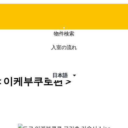
Mobile
物件検索
Menu
入室の流れ
pics
日本語
 ＜이케부쿠로편＞