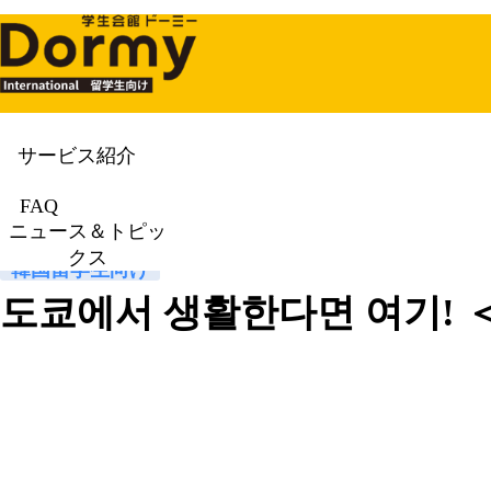
サービス紹介
ニュース＆トピックス
News & To
FAQ
ニュース＆トピッ
クス
韓国留学生向け
도쿄에서 생활한다면 여기!