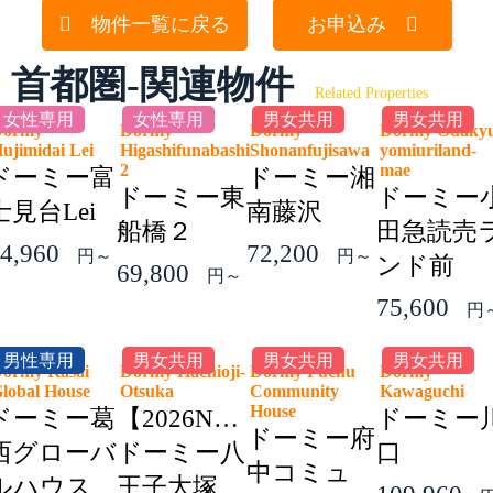
物件一覧に戻る
お申込み
首都圏-関連物件
Related Properties
女性専用
女性専用
男女共用
男女共用
Dormy
Dormy
Dormy
Dormy Odaky
ujimidai Lei
Higashifunabashi
Shonanfujisawa
yomiuriland-
2
mae
ドーミー富
ドーミー湘
ドーミー東
ドーミー
士見台Lei
南藤沢
船橋２
田急読売
4,960
72,200
円～
円～
ンド前
69,800
円～
75,600
円
男性専用
男女共用
男女共用
男女共用
ormy Kasai
Dormy Hachioji-
Dormy Fuchu
Dormy
lobal House
Otsuka
Community
Kawaguchi
House
ドーミー葛
【2026NEW】
ドーミー
ドーミー府
西グローバ
ドーミー八
口
中コミュ
ルハウス
王子大塚