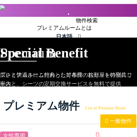
Mobile
物件検索
Menu
プレミアムルームとは
日本語
Premium
Special Benefit
広さと快適さにこだわった好条件のお部屋を特別にご
プレミアムルーム特典として布団・枕セットの寝具リ
案内
ースと、シーツの定期交換サービスを無料で提供
more
more
プレミアム物件
List of Premium Room
一般物件
女性専用