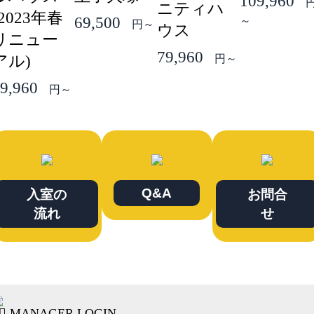
109,960
ニティハ
(2023年春
69,500
～
円～
ウス
リニュー
79,960
アル)
円～
9,960
円～
Q&A
入室の
お問合
流れ
せ
MANAGER LOGIN