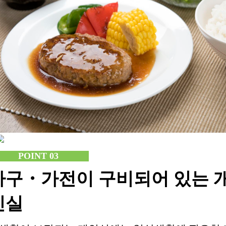
POINT 03
가구・가전이 구비되어 있는 
인실