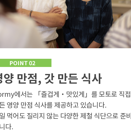
POINT 02
영양 만점, 갓 만든 식사
ormy에서는 「즐겁게・맛있게」를 모토로 직접
든 영양 만점 식사를 제공하고 있습니다.
일 먹어도 질리지 않는 다양한 제철 식단으로 준
니다.