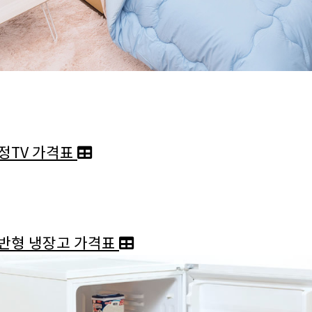
정TV 가격표
반형 냉장고 가격표