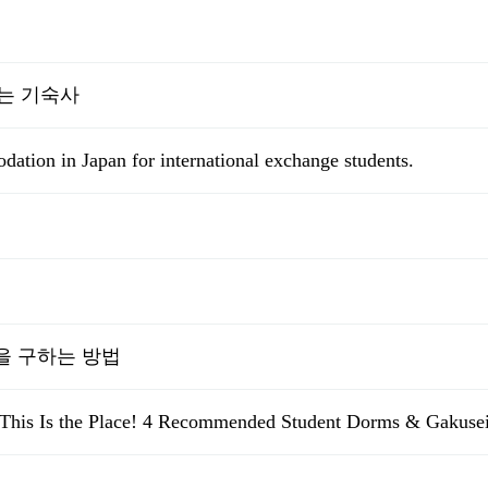
는 기숙사
ation in Japan for international exchange students.
을 구하는 방법
o, This Is the Place! 4 Recommended Student Dorms & Gakusei