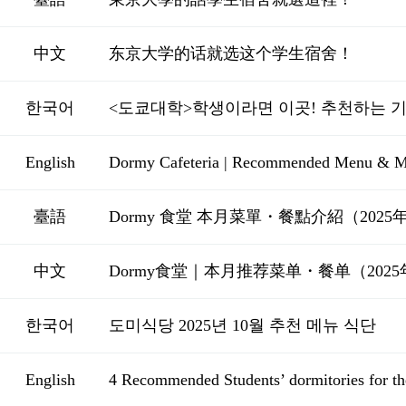
中文
东京大学的话就选这个学生宿舍！
한국어
<도쿄대학>학생이라면 이곳! 추천하는 
English
Dormy Cafeteria | Recommended Menu & Mea
臺語
Dormy 食堂 本月菜單・餐點介紹（2025
中文
Dormy食堂｜本月推荐菜单・餐单（2025
한국어
도미식당 2025년 10월 추천 메뉴 식단
English
4 Recommended Students’ dormitories for th