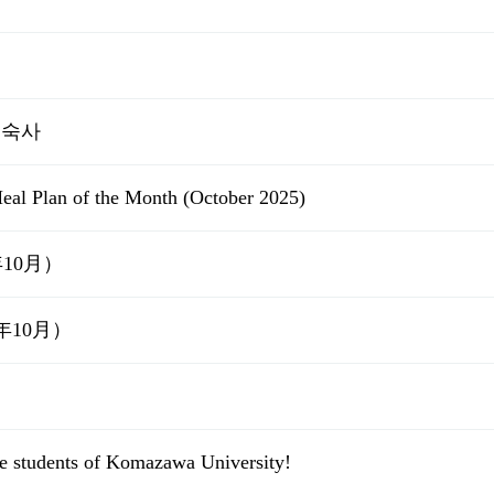
기숙사
l Plan of the Month (October 2025)
年10月）
年10月）
e students of Komazawa University!