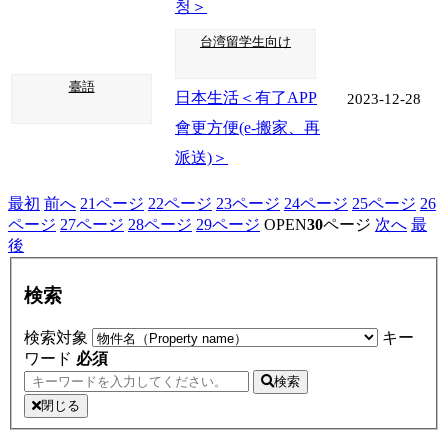
청＞
台湾留学生向け
臺語
日本生活＜有了APP
2023-12-28
會更方便(e-搬家、再
派送)＞
最初
前へ
21
ページ
22
ページ
23
ページ
24
ページ
25
ページ
26
ページ
27
ページ
28
ページ
29
ページ
OPEN
30
ページ
次へ
最
後
検索
検索対象
キー
ワード
必須
検索
閉じる