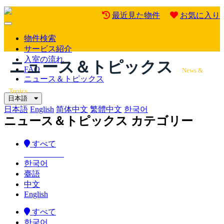
最近見た物件
お気に入り
Mobile
Menu
物件検索
サービス紹介
入室の流れ
ニュース＆トピックス
FAQ
News &
ニュース＆トピックス
Topics
日本語
日本語
English
简体中文
繁體中文
한국어
ニュース＆トピックス カテゴリー
すべて
한국어
臺語
中文
English
すべて
한국어