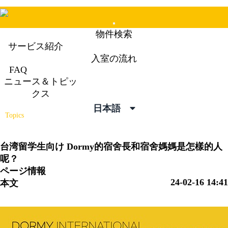
Mobile
物件検索
Menu
サービス紹介
入室の流れ
FAQ
ニュース＆トピッ
ニュース＆トピックス
クス
News &
日本語
Topics
台湾留学生向け
Dormy的宿舍長和宿舍媽媽是怎樣的人
呢？
ページ情報
24-02-16 14:41
本文