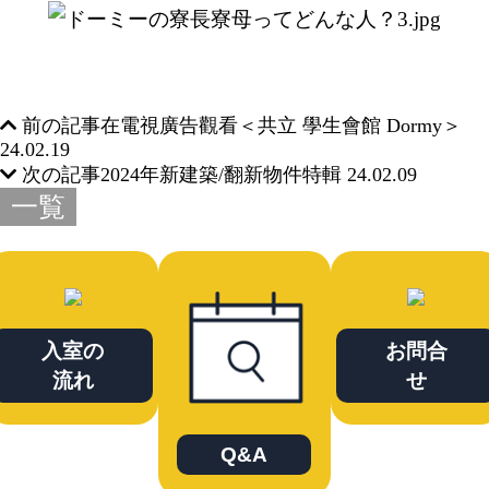
前の記事
在電視廣告觀看＜共立 學生會館 Dormy＞
24.02.19
次の記事
2024年新建築/翻新物件特輯
24.02.09
一覧
入室の
お問合
流れ
せ
Q&A