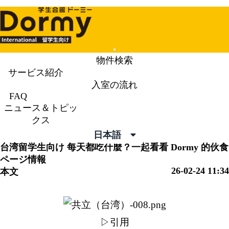
Mobile
物件検索
Menu
サービス紹介
入室の流れ
ニュース＆トピックス
News &
FAQ
ニュース＆トピッ
Topics
クス
日本語
台湾留学生向け
每天都吃什麼？一起看看 Dormy 的伙食
ページ情報
26-02-24 11:34
本文
▷引用