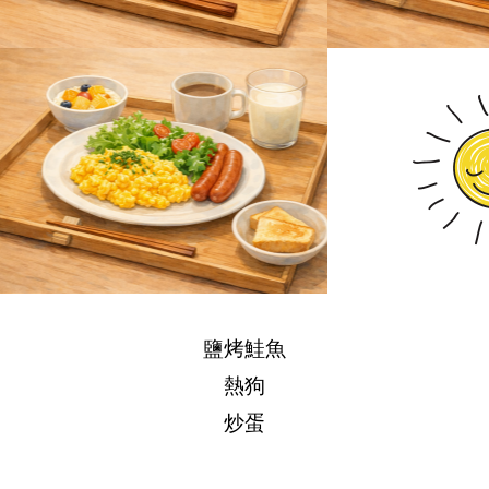
鹽烤鮭魚
熱狗
炒蛋