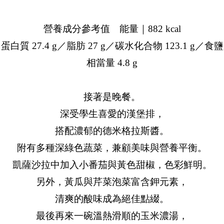
營養成分參考值 能量｜882 kcal
蛋白質 27.4 g／脂肪 27 g／碳水化合物 123.1 g／食鹽
相當量 4.8 g
接著是晚餐。
深受學生喜愛的漢堡排，
搭配濃郁的德米格拉斯醬。
附有多種深綠色蔬菜，兼顧美味與營養平衡。
凱薩沙拉中加入小番茄與黃色甜椒，色彩鮮明。
另外，黃瓜與芹菜泡菜富含鉀元素，
清爽的酸味成為絕佳點綴。
最後再來一碗溫熱滑順的玉米濃湯，