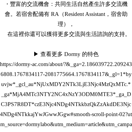
・豐富的交流機會：共同生活自然產生許多交流機
會。若宿舍配備有 RA（Resident Assistant，宿舍助
理），
在這裡你還可以獲得更多交流與生活諮詢的支持。
▶ 查看更多 Dormy 的特色
https://dormy-ac.com/about/?&_ga=2.186039722.209243
6808.1767834117-2081775664.1767834117&_gl=1*by
uvjw*_gcl_au*NjUxMDY2NTk3LjE3Njc4MzQxMTc.*
_ga*MjA4MTc3NTY2NC4xNzY3ODM0MTE3*_ga_D
C3PS7R8DT*czE3Njc4NDg4NTkkbzQkZzAkdDE3Njc
4NDg4NTkkajYwJGwwJGgw#smooth-scroll-point-02?ut
m_source=dormylabo&utm_medium=article&utm_campa