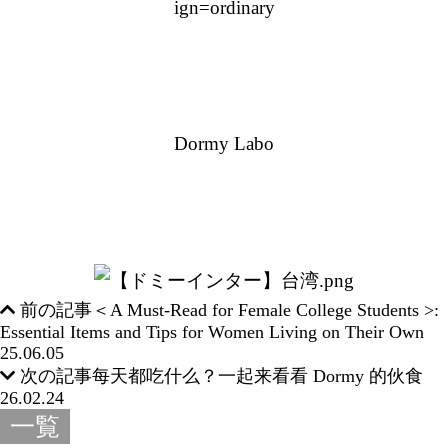
ign=ordinary
Dormy Labo
前の記事
＜A Must-Read for Female College Students >:
Essential Items and Tips for Women Living on Their Own
25.06.05
次の記事
每天都吃什么？一起来看看 Dormy 的伙食
26.02.24
一覧